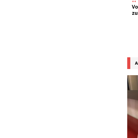
++
Vo
zu
A