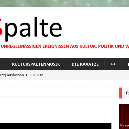
…
KULTURSPALTENMUSIK
DIE KAAATZE
++
pzig auslassen
KULTUR
dare you,
KULTUR
P
bilisierung der menschlichen Dummheit
KULTUR
 Materie im Planetarium
KULTUR
re Memorial Tour
++