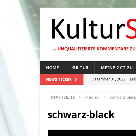
HOME
KULTUR
MEINE 2 CT ZU
[ Dezember 31, 2023 ]
Lei
NEWS TICKER
[ Oktober 29, 2023 ]
How 
STARTSEITE
Medien
schwarz-black
[ August 13, 2023 ]
Die Mo
[ August 12, 2023 ]
Dunkle
schwarz-black
[ Juli 20, 2024 ]
1920er Jah