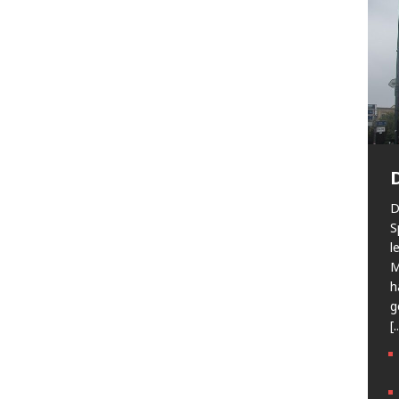
D
S
l
M
h
g
[.