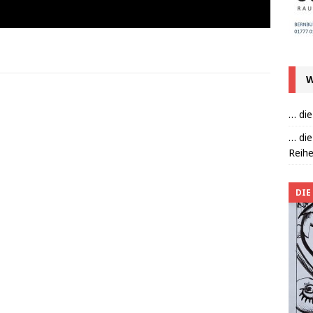
W
… die
… die
Reihe
DIE