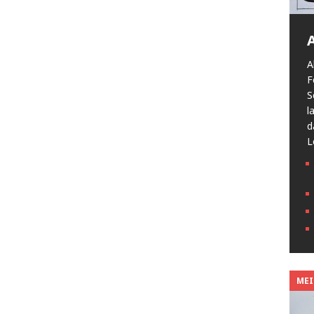
A
F
S
l
d
L
MEIN