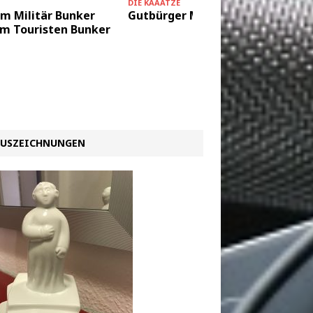
DIE KAAATZE
KULTUR
m Militär Bunker
Gutbürger Maus
Gedanke
m Touristen Bunker
2
USZEICHNUNGEN