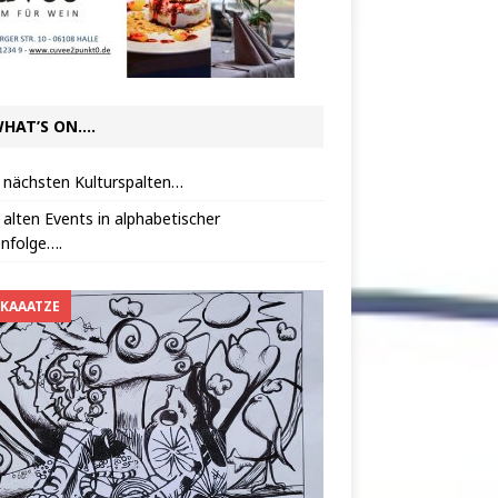
HAT’S ON….
 nächsten Kulturspalten…
 alten Events in alphabetischer
nfolge….
 KAAATZE