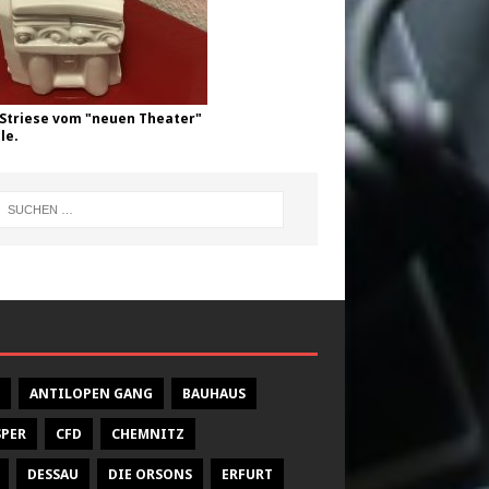
Striese vom "neuen Theater"
le.
ANTILOPEN GANG
BAUHAUS
SPER
CFD
CHEMNITZ
DESSAU
DIE ORSONS
ERFURT