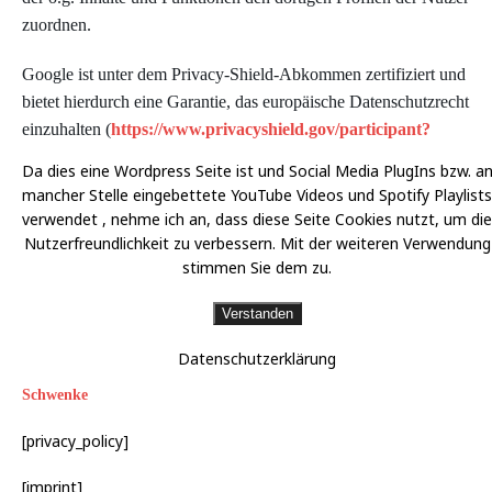
zuordnen.
Google ist unter dem Privacy-Shield-Abkommen zertifiziert und
bietet hierdurch eine Garantie, das europäische Datenschutzrecht
einzuhalten (
https://www.privacyshield.gov/participant?
id=a2zt000000001L5AAI&status=Active
). Weitere
Da dies eine Wordpress Seite ist und Social Media PlugIns bzw. a
Informationen zur Datennutzung durch Google, Einstellungs-
mancher Stelle eingebettete YouTube Videos und Spotify Playlists
und Widerspruchsmöglichkeiten, erfahren Sie in der
verwendet , nehme ich an, dass diese Seite Cookies nutzt, um die
Datenschutzerklärung von Google
Nutzerfreundlichkeit zu verbessern. Mit der weiteren Verwendung
stimmen Sie dem zu.
(
https://policies.google.com/technologies/ads
) sowie in den
Einstellungen für die Darstellung von Werbeeinblendungen
Verstanden
durch Google
(https://adssettings.google.com/authenticated
).
Datenschutzerklärung
Erstellt mit Datenschutz-Generator.de von RA Dr. Thomas
Schwenke
[privacy_policy]
[imprint]