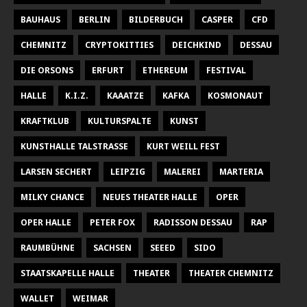
BAUHAUS
BERLIN
BILDERBUCH
CASPER
CFD
CHEMNITZ
CRYPTOKITTIES
DEICHKIND
DESSAU
DIE ORSONS
ERFURT
ETHEREUM
FESTIVAL
HALLE
K.I.Z.
KAAATZE
KAFKA
KOSMONAUT
KRAFTKLUB
KULTURSPALTE
KUNST
KUNSTHALLE TALSTRASSE
KURT WEILL FEST
LARSEN SECHERT
LEIPZIG
MALEREI
MARTERIA
MILKY CHANCE
NEUES THEATER HALLE
OPER
OPER HALLE
PETER FOX
RADISSON DESSAU
RAP
RAUMBÜHNE
SACHSEN
SEEED
SIDO
STAATSKAPELLE HALLE
THEATER
THEATER CHEMNITZ
WALLET
WEIMAR