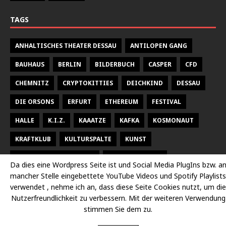
TAGS
ANHALTISCHES THEATER DESSAU
ANTILOPEN GANG
BAUHAUS
BERLIN
BILDERBUCH
CASPER
CFD
CHEMNITZ
CRYPTOKITTIES
DEICHKIND
DESSAU
DIE ORSONS
ERFURT
ETHEREUM
FESTIVAL
HALLE
K.I.Z.
KAAATZE
KAFKA
KOSMONAUT
KRAFTKLUB
KULTURSPALTE
KUNST
KUNSTHALLE TALSTRASSE
KURT WEILL FEST
Da dies eine Wordpress Seite ist und Social Media PlugIns bzw. a
mancher Stelle eingebettete YouTube Videos und Spotify Playlists
LARSEN SECHERT
LEIPZIG
MALEREI
MARTERIA
verwendet , nehme ich an, dass diese Seite Cookies nutzt, um die
MILKY CHANCE
NEUES THEATER HALLE
OPER
Nutzerfreundlichkeit zu verbessern. Mit der weiteren Verwendung
stimmen Sie dem zu.
OPER HALLE
PETER FOX
RADISSON DESSAU
RAP