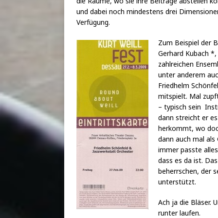
die Räume, wo sie ihre Beiträge abstellen k
und dabei noch mindestens drei Dimensione
Verfügung.
Zum Beispiel der B
Gerhard Kubach *, 
zahlreichen Ensem
unter anderem au
Friedhelm Schönfel
mitspielt. Mal zupf
– typisch sein Ins
dann streicht er e
herkommt, wo doch 
dann auch mal als 
immer passte alle
dass es da ist. Das
beherrschen, der s
unterstützt.
Ach ja die Bläser.
runter laufen.