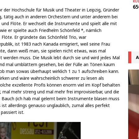
KU
65
r der Hochschule für Musik und Theater in Leipzig, Gründer
 tätig auch in anderen Orchestern und unter anderem bei
 und Flöte. Er wechselt die Instrumente und spielt alle mit
wie er spielte auch Friedhelm Schönfeld *, nämlich
Flöte. Er gründete das Schönfeld Trio, war
ublik, ist 1983 nach Kanada emigriert, weil seine Frau
te, dann weiß man, sie spielen nicht etwas, was mal
A
t werden muss. Die Musik lebt durch sie und wird jedes Mal
nd mal umblättern gesehen, bei der Fülle an Tönen kaum
r, ob man sowas überhaupt wirklich 1 zu 1 aufschreiben kann.
rken und wäre wahrscheinlich schwerer zu lesen als
solche exzellente Profis können enorm viel im Kopf behalten
, mal mehr streng und mal mehr frei improvisierbar, und die
m Bauch (ich hab mal gelernt beim Instrumente blasen muss
t allerdings genauso unglaublich, zumal alles perfekt
 passiert ist.