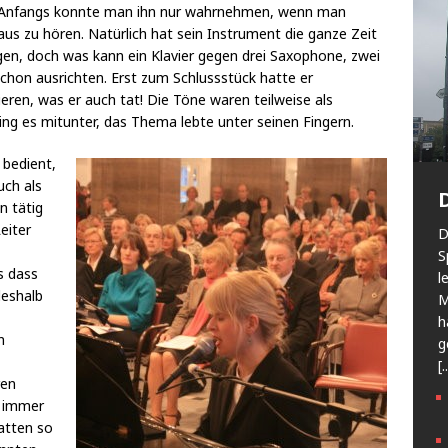
ist. Anfangs konnte man ihn nur wahrnehmen, wenn man
aus zu hören. Natürlich hat sein Instrument die ganze Zeit
en, doch was kann ein Klavier gegen drei Saxophone, zwei
schon ausrichten. Erst zum Schlussstück hatte er
eren, was er auch tat! Die Töne waren teilweise als
ging es mitunter, das Thema lebte unter seinen Fingern.
bedient,
uch als
n tätig
eiter
D
S
s dass
l
deshalb
M
h
n
g
[.
ren
d immer
atten so