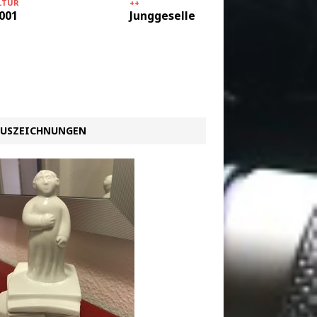
++
LTUR
DIE KAAAT
Junggesellenabschied
001
Regier
Katze: 
Heizen
werden
USZEICHNUNGEN