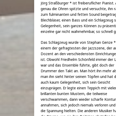
Jörg Straßburger * ist freiberuflicher Pian
genau die Ohren spitzte und versuchte, ihn r
zum fulminanten und fetten Sound beigetrag
Blechbläser, einen Bass und ein Schlagzeug 
Gelegenheit, sein ganzes Können zu präsenti
einzelne gar nicht wahrnehmbar, so schnell 
Das Schlagzeug wurde von Stephan Genze * 
einem der gefragtesten der Jazzszene, der a
Dozent an den verschiedensten Einrichtunge
ist. Obwohl Friedhelm Schönfeld immer der L
war und das Ensemble führte, gibt doch der
Drummer den Takt an. Man hört ihn mehr al
man ihn sieht hinter seinen Töpfen und hat 
auch kaum Gelegenheit, sich sein Gesicht
einzuprägen. Er legte einen Teppich mit viele
brillanten bunten Mustern, die teilweise
verschwammen, dann wieder scharfe Kontu
annahmen, sich jedoch niemals verloren un
die Spannung hielten. Die anderen Musiker h