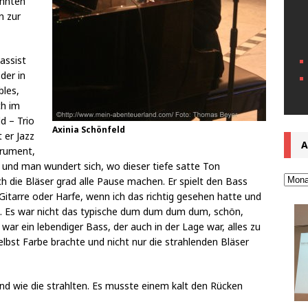
onnten
n zur
assist
der in
bles,
ch im
d – Trio
Axinia Schönfeld
t er Jazz
A
trument,
s und man wundert sich, wo dieser tiefe satte Ton
die Bläser grad alle Pause machen. Er spielt den Bass
Gitarre oder Harfe, wenn ich das richtig gesehen hatte und
s. Es war nicht das typische dum dum dum dum, schön,
 war ein lebendiger Bass, der auch in der Lage war, alles zu
elbst Farbe brachte und nicht nur die strahlenden Bläser
 Und wie die strahlten. Es musste einem kalt den Rücken