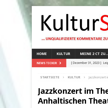
HOME
KULTUR
MEINE 2 CT ZU
[ Dezember 31, 2023 ]
Lei
NEWS TICKER
[ Oktober 29, 2023 ]
How 
STARTSEITE
KULTUR
Jazzkonzert 
[ August 13, 2023 ]
Die Mo
[ August 12, 2023 ]
Dunkle
Jazzkonzert im Th
[ Juli 20, 2024 ]
1920er Jah
Anhaltischen Thea