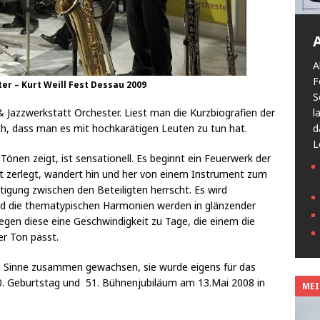
A
F
r – Kurt Weill Fest Dessau 2009
S
 Jazzwerkstatt Orchester. Liest man die Kurzbiografien der
l
h, dass man es mit hochkarätigen Leuten zu tun hat.
d
L
önen zeigt, ist sensationell. Es beginnt ein Feuerwerk der
it zerlegt, wandert hin und her von einem Instrument zum
htigung zwischen den Beteiligten herrscht. Es wird
nd die thematypischen Harmonien werden in glänzender
 legen diese eine Geschwindigkeit zu Tage, die einem die
er Ton passt.
en Sinne zusammen gewachsen, sie wurde eigens für das
0. Geburtstag und 51. Bühnenjubiläum am 13.Mai 2008 in
MEIN