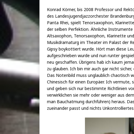
Konrad Körner, bis 2008 Professor und Rekto
des Landesjugendjazzorchester Brandenburg,
Panta Rhei, spielt Tenorsaxophon, Klarinette
der selben Perfektion. Ähnliche Instrumente 
Altsaxophon, Tenorsaxophon, Klarinette und 
Musikdramaturg im Theater im Palast der Rep
Gipsy boykottiert wurde. Hört man diese Leu
aufgeschrieben wurde und nun runter gespiel
neu geschaffen. Übrigens hab ich kaum jema
zu glauben. Ich bin mir auch gar nicht siche
Das Notenbild muss unglaublich chaotisch wi
Chinesisch für einen Europäer. Ich vermute, 
und geben sich nur bestimmte Richtlinien vor
verwirklichen sie mehr oder weniger aus de
man Bauchatmung durchführen) heraus. Das is
zueinander passt und nichts Unkontrolliertes