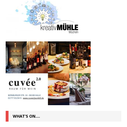
WHAT’S ON….