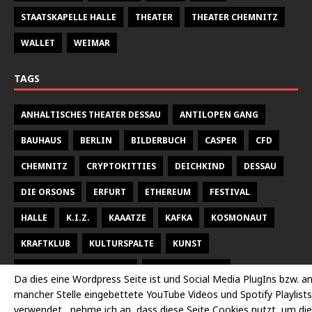
STAATSKAPELLE HALLE
THEATER
THEATER CHEMNITZ
WALLET
WEIMAR
TAGS
ANHALTISCHES THEATER DESSAU
ANTILOPEN GANG
BAUHAUS
BERLIN
BILDERBUCH
CASPER
CFD
CHEMNITZ
CRYPTOKITTIES
DEICHKIND
DESSAU
DIE ORSONS
ERFURT
ETHEREUM
FESTIVAL
HALLE
K.I.Z.
KAAATZE
KAFKA
KOSMONAUT
KRAFTKLUB
KULTURSPALTE
KUNST
KUNSTHALLE TALSTRASSE
KURT WEILL FEST
Da dies eine Wordpress Seite ist und Social Media PlugIns bzw. a
mancher Stelle eingebettete YouTube Videos und Spotify Playlists
LARSEN SECHERT
LEIPZIG
MALEREI
MARTERIA
verwendet , nehme ich an, dass diese Seite Cookies nutzt, um die