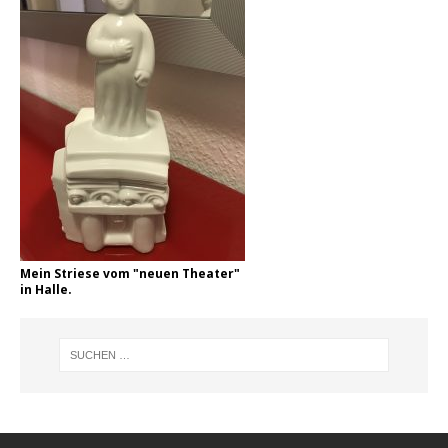
Mein Striese vom "neuen Theater"
in Halle.