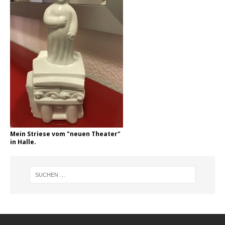
Mein Striese vom "neuen Theater"
in Halle.