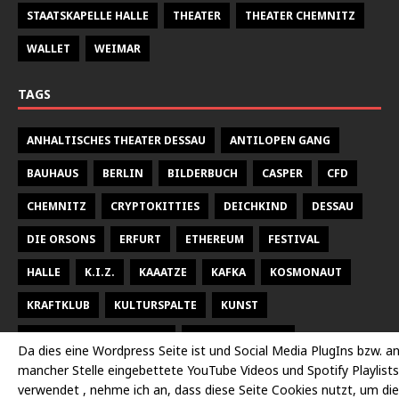
STAATSKAPELLE HALLE
THEATER
THEATER CHEMNITZ
WALLET
WEIMAR
TAGS
ANHALTISCHES THEATER DESSAU
ANTILOPEN GANG
BAUHAUS
BERLIN
BILDERBUCH
CASPER
CFD
CHEMNITZ
CRYPTOKITTIES
DEICHKIND
DESSAU
DIE ORSONS
ERFURT
ETHEREUM
FESTIVAL
HALLE
K.I.Z.
KAAATZE
KAFKA
KOSMONAUT
KRAFTKLUB
KULTURSPALTE
KUNST
KUNSTHALLE TALSTRASSE
KURT WEILL FEST
Da dies eine Wordpress Seite ist und Social Media PlugIns bzw. a
mancher Stelle eingebettete YouTube Videos und Spotify Playlists
LARSEN SECHERT
LEIPZIG
MALEREI
MARTERIA
verwendet , nehme ich an, dass diese Seite Cookies nutzt, um die