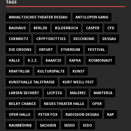
TAGS
ANHALTISCHES THEATER DESSAU
ANTILOPEN GANG
BAUHAUS
BERLIN
BILDERBUCH
CASPER
CFD
CHEMNITZ
CRYPTOKITTIES
DEICHKIND
DESSAU
DIE ORSONS
ERFURT
ETHEREUM
FESTIVAL
HALLE
K.I.Z.
KAAATZE
KAFKA
KOSMONAUT
KRAFTKLUB
KULTURSPALTE
KUNST
KUNSTHALLE TALSTRASSE
KURT WEILL FEST
LARSEN SECHERT
LEIPZIG
MALEREI
MARTERIA
MILKY CHANCE
NEUES THEATER HALLE
OPER
OPER HALLE
PETER FOX
RADISSON DESSAU
RAP
RAUMBÜHNE
SACHSEN
SEEED
SIDO