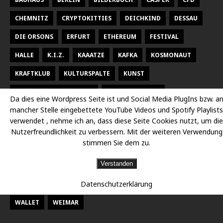
CHEMNITZ
CRYPTOKITTIES
DEICHKIND
DESSAU
DIE ORSONS
ERFURT
ETHEREUM
FESTIVAL
HALLE
K.I.Z.
KAAATZE
KAFKA
KOSMONAUT
KRAFTKLUB
KULTURSPALTE
KUNST
KUNSTHALLE TALSTRASSE
KURT WEILL FEST
Da dies eine Wordpress Seite ist und Social Media PlugIns bzw. a
mancher Stelle eingebettete YouTube Videos und Spotify Playlists
LARSEN SECHERT
LEIPZIG
MALEREI
MARTERIA
verwendet , nehme ich an, dass diese Seite Cookies nutzt, um die
MILKY CHANCE
NEUES THEATER HALLE
OPER
Nutzerfreundlichkeit zu verbessern. Mit der weiteren Verwendung
stimmen Sie dem zu.
OPER HALLE
PETER FOX
RADISSON DESSAU
RAP
Verstanden
RAUMBÜHNE
SACHSEN
SEEED
SIDO
Datenschutzerklärung
STAATSKAPELLE HALLE
THEATER
THEATER CHEMNITZ
WALLET
WEIMAR