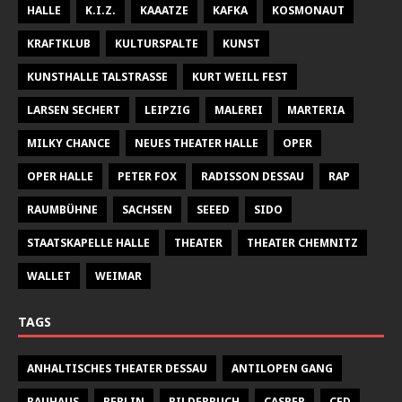
HALLE
K.I.Z.
KAAATZE
KAFKA
KOSMONAUT
KRAFTKLUB
KULTURSPALTE
KUNST
KUNSTHALLE TALSTRASSE
KURT WEILL FEST
LARSEN SECHERT
LEIPZIG
MALEREI
MARTERIA
MILKY CHANCE
NEUES THEATER HALLE
OPER
OPER HALLE
PETER FOX
RADISSON DESSAU
RAP
RAUMBÜHNE
SACHSEN
SEEED
SIDO
STAATSKAPELLE HALLE
THEATER
THEATER CHEMNITZ
WALLET
WEIMAR
TAGS
ANHALTISCHES THEATER DESSAU
ANTILOPEN GANG
BAUHAUS
BERLIN
BILDERBUCH
CASPER
CFD