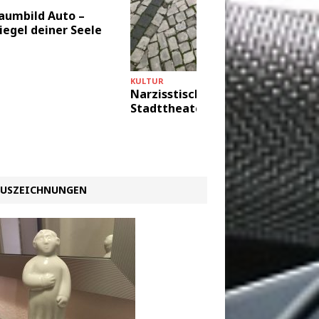
KULTUR
aumbild Auto –
Gesamt
iegel deiner Seele
KULTUR
Narzisstisches
Stadttheater….
USZEICHNUNGEN