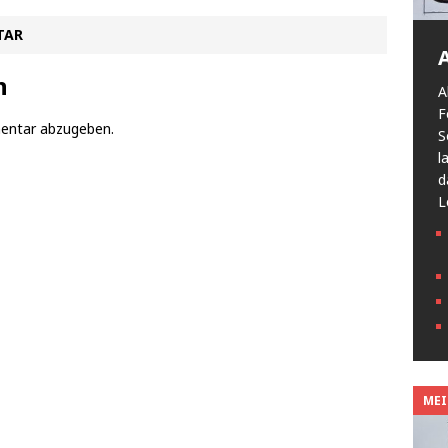
TAR
n
A
F
entar abzugeben.
S
l
d
L
MEIN