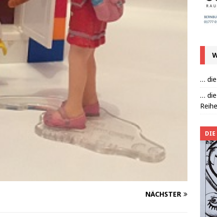
W
… die
… die
Reihe
DIE
NÄCHSTER