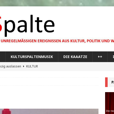
…
KULTURSPALTENMUSIK
DIE KAAATZE
++
pzig auslassen
KULTUR
dare you,
KULTUR
P
bilisierung der menschlichen Dummheit
KULTUR
 Materie im Planetarium
KULTUR
re Memorial Tour
++