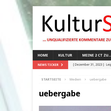
HOME
KULTUR
MEINE 2 CT ZU
[ Dezember 31, 2023 ]
Lei
NEWS TICKER
[ Oktober 29, 2023 ]
How 
STARTSEITE
Medien
uebergabe
[ August 13, 2023 ]
Die Mo
[ August 12, 2023 ]
Dunkle
uebergabe
[ Juli 20, 2024 ]
1920er Jah