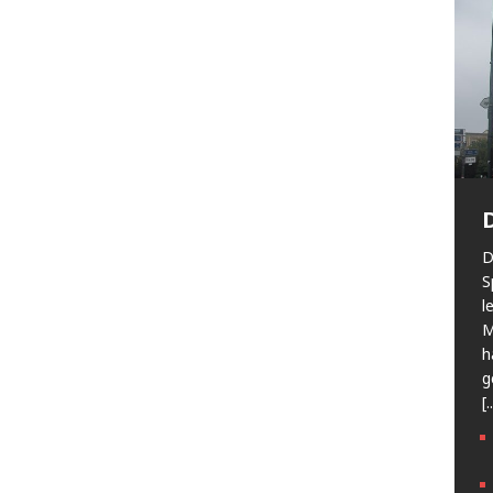
D
S
l
M
h
g
[.