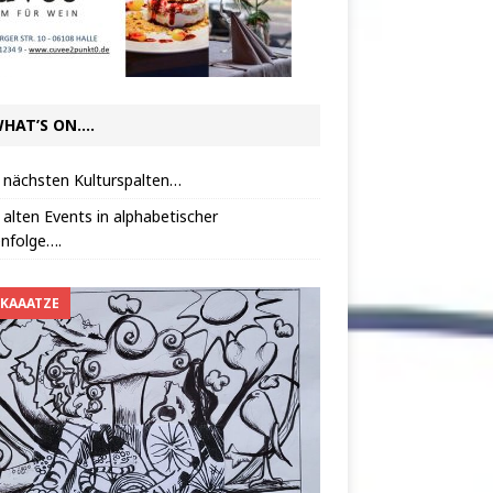
HAT’S ON….
 nächsten Kulturspalten…
 alten Events in alphabetischer
nfolge….
 KAAATZE