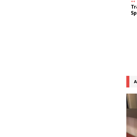
++
Tr
Sp
A