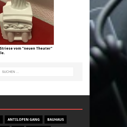
Striese vom "neuen Theater"
le.
ANTILOPEN GANG
BAUHAUS