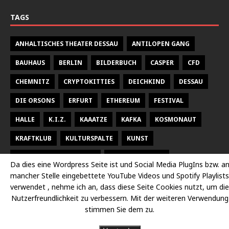
TAGS
ANHALTISCHES THEATER DESSAU
ANTILOPEN GANG
BAUHAUS
BERLIN
BILDERBUCH
CASPER
CFD
CHEMNITZ
CRYPTOKITTIES
DEICHKIND
DESSAU
DIE ORSONS
ERFURT
ETHEREUM
FESTIVAL
HALLE
K.I.Z.
KAAATZE
KAFKA
KOSMONAUT
KRAFTKLUB
KULTURSPALTE
KUNST
KUNSTHALLE TALSTRASSE
KURT WEILL FEST
Da dies eine Wordpress Seite ist und Social Media PlugIns bzw. a
mancher Stelle eingebettete YouTube Videos und Spotify Playlists
LARSEN SECHERT
LEIPZIG
MALEREI
MARTERIA
verwendet , nehme ich an, dass diese Seite Cookies nutzt, um die
MILKY CHANCE
NEUES THEATER HALLE
OPER
Nutzerfreundlichkeit zu verbessern. Mit der weiteren Verwendung
stimmen Sie dem zu.
OPER HALLE
PETER FOX
RADISSON DESSAU
RAP