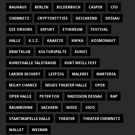
BAUHAUS
BERLIN
BILDERBUCH
CASPER
CFD
CHEMNITZ
CRYPTOKITTIES
DEICHKIND
DESSAU
DIE ORSONS
ERFURT
ETHEREUM
FESTIVAL
HALLE
K.I.Z.
KAAATZE
KAFKA
KOSMONAUT
KRAFTKLUB
KULTURSPALTE
KUNST
KUNSTHALLE TALSTRASSE
KURT WEILL FEST
LARSEN SECHERT
LEIPZIG
MALEREI
MARTERIA
MILKY CHANCE
NEUES THEATER HALLE
OPER
OPER HALLE
PETER FOX
RADISSON DESSAU
RAP
RAUMBÜHNE
SACHSEN
SEEED
SIDO
STAATSKAPELLE HALLE
THEATER
THEATER CHEMNITZ
WALLET
WEIMAR