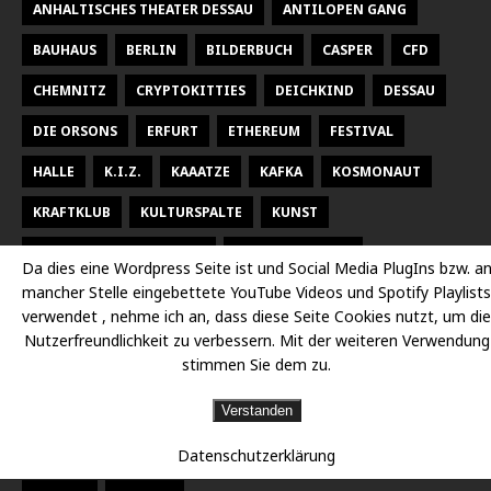
ANHALTISCHES THEATER DESSAU
ANTILOPEN GANG
BAUHAUS
BERLIN
BILDERBUCH
CASPER
CFD
CHEMNITZ
CRYPTOKITTIES
DEICHKIND
DESSAU
DIE ORSONS
ERFURT
ETHEREUM
FESTIVAL
HALLE
K.I.Z.
KAAATZE
KAFKA
KOSMONAUT
KRAFTKLUB
KULTURSPALTE
KUNST
KUNSTHALLE TALSTRASSE
KURT WEILL FEST
Da dies eine Wordpress Seite ist und Social Media PlugIns bzw. a
mancher Stelle eingebettete YouTube Videos und Spotify Playlists
LARSEN SECHERT
LEIPZIG
MALEREI
MARTERIA
verwendet , nehme ich an, dass diese Seite Cookies nutzt, um die
MILKY CHANCE
NEUES THEATER HALLE
OPER
Nutzerfreundlichkeit zu verbessern. Mit der weiteren Verwendung
stimmen Sie dem zu.
OPER HALLE
PETER FOX
RADISSON DESSAU
RAP
Verstanden
RAUMBÜHNE
SACHSEN
SEEED
SIDO
Datenschutzerklärung
STAATSKAPELLE HALLE
THEATER
THEATER CHEMNITZ