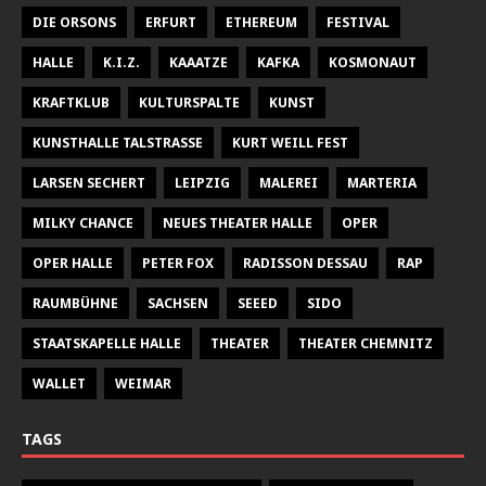
DIE ORSONS
ERFURT
ETHEREUM
FESTIVAL
HALLE
K.I.Z.
KAAATZE
KAFKA
KOSMONAUT
KRAFTKLUB
KULTURSPALTE
KUNST
KUNSTHALLE TALSTRASSE
KURT WEILL FEST
LARSEN SECHERT
LEIPZIG
MALEREI
MARTERIA
MILKY CHANCE
NEUES THEATER HALLE
OPER
OPER HALLE
PETER FOX
RADISSON DESSAU
RAP
RAUMBÜHNE
SACHSEN
SEEED
SIDO
STAATSKAPELLE HALLE
THEATER
THEATER CHEMNITZ
WALLET
WEIMAR
TAGS