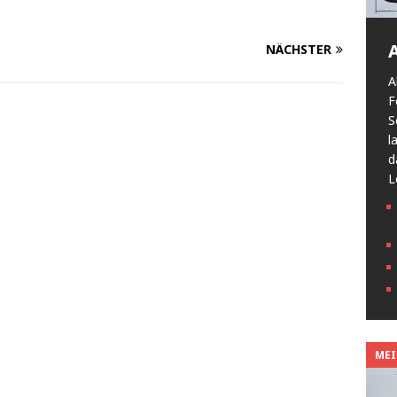
NÄCHSTER
A
F
S
l
d
L
MEIN