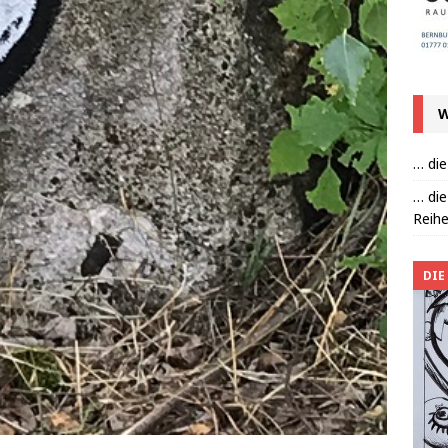
W
… die
… die
Reihe
DIE