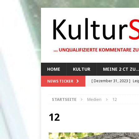
HOME
KULTUR
MEINE 2 CT ZU
[ Dezember 31, 2023 ]
Lei
NEWS TICKER
[ Oktober 29, 2023 ]
How 
STARTSEITE
Medien
12
[ August 13, 2023 ]
Die Mo
[ August 12, 2023 ]
Dunkle
12
[ Juli 20, 2024 ]
1920er Jah