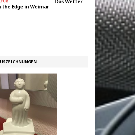
Das Wetter
LTUR
KULTUR
 the Edge in Weimar
Messa 
Giusepp
Raumbü
Halle/S
USZEICHNUNGEN