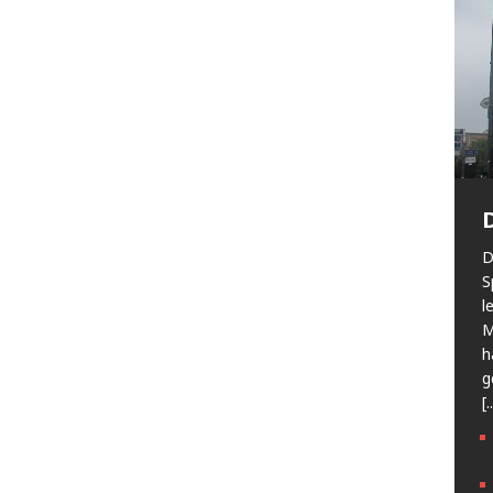
D
S
l
M
h
g
[.