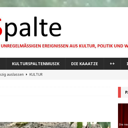
…
KULTURSPALTENMUSIK
DIE KAAATZE
++
pzig auslassen
KULTUR
dare you,
KULTUR
P
bilisierung der menschlichen Dummheit
KULTUR
 Materie im Planetarium
KULTUR
re Memorial Tour
++