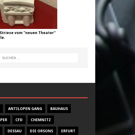
Striese vom "neuen Theater"
le.
ANTILOPEN GANG
BAUHAUS
SPER
CFD
CHEMNITZ
DESSAU
DIE ORSONS
ERFURT