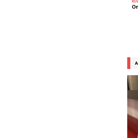
KU
On
A