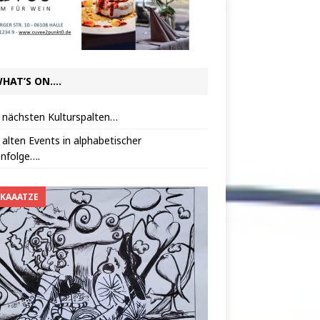
HAT’S ON….
 nächsten Kulturspalten…
 alten Events in alphabetischer
nfolge….
 KAAATZE