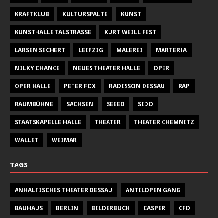
KRAFTKLUB
KULTURSPALTE
KUNST
KUNSTHALLE TALSTRASSE
KURT WEILL FEST
LARSEN SECHERT
LEIPZIG
MALEREI
MARTERIA
MILKY CHANCE
NEUES THEATER HALLE
OPER
OPER HALLE
PETER FOX
RADISSON DESSAU
RAP
RAUMBÜHNE
SACHSEN
SEEED
SIDO
STAATSKAPELLE HALLE
THEATER
THEATER CHEMNITZ
WALLET
WEIMAR
TAGS
ANHALTISCHES THEATER DESSAU
ANTILOPEN GANG
BAUHAUS
BERLIN
BILDERBUCH
CASPER
CFD