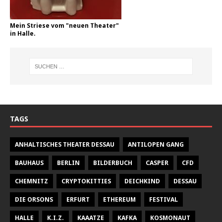
Mein Striese vom "neuen Theater"
in Halle.
TAGS
ANHALTISCHES THEATER DESSAU
ANTILOPEN GANG
BAUHAUS
BERLIN
BILDERBUCH
CASPER
CFD
CHEMNITZ
CRYPTOKITTIES
DEICHKIND
DESSAU
DIE ORSONS
ERFURT
ETHEREUM
FESTIVAL
HALLE
K.I.Z.
KAAATZE
KAFKA
KOSMONAUT