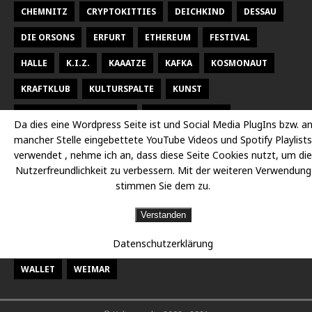
CHEMNITZ
CRYPTOKITTIES
DEICHKIND
DESSAU
DIE ORSONS
ERFURT
ETHEREUM
FESTIVAL
HALLE
K.I.Z.
KAAATZE
KAFKA
KOSMONAUT
KRAFTKLUB
KULTURSPALTE
KUNST
KUNSTHALLE TALSTRASSE
KURT WEILL FEST
Da dies eine Wordpress Seite ist und Social Media PlugIns bzw. a
mancher Stelle eingebettete YouTube Videos und Spotify Playlists
LARSEN SECHERT
LEIPZIG
MALEREI
MARTERIA
verwendet , nehme ich an, dass diese Seite Cookies nutzt, um die
MILKY CHANCE
NEUES THEATER HALLE
OPER
Nutzerfreundlichkeit zu verbessern. Mit der weiteren Verwendung
stimmen Sie dem zu.
OPER HALLE
PETER FOX
RADISSON DESSAU
RAP
Verstanden
RAUMBÜHNE
SACHSEN
SEEED
SIDO
Datenschutzerklärung
STAATSKAPELLE HALLE
THEATER
THEATER CHEMNITZ
WALLET
WEIMAR