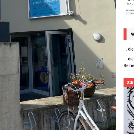
W
… die
… die
Reihe
DIE