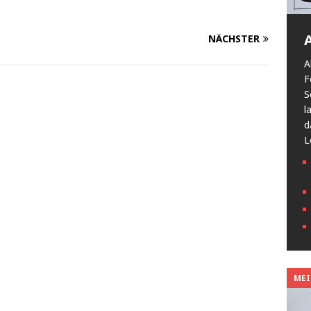
NÄCHSTER
A
F
S
l
d
L
MEIN