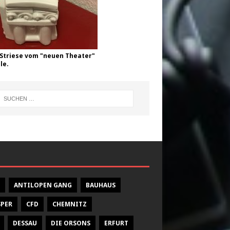
Striese vom "neuen Theater"
le.
ANTILOPEN GANG
BAUHAUS
SPER
CFD
CHEMNITZ
DESSAU
DIE ORSONS
ERFURT