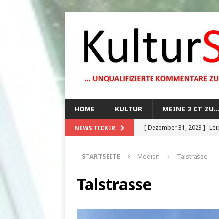
HOME
KULTUR
MEINE 2 CT ZU
[ Dezember 31, 2023 ]
Lei
NEWS TICKER
[ Oktober 29, 2023 ]
How 
STARTSEITE
Medien
Talstrasse
[ August 13, 2023 ]
Die Mo
[ August 12, 2023 ]
Dunkle
Talstrasse
[ Juli 20, 2024 ]
1920er Jah