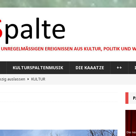
…
KULTURSPALTENMUSIK
DIE KAAATZE
++
pzig auslassen
KULTUR
dare you,
KULTUR
P
bilisierung der menschlichen Dummheit
KULTUR
 Materie im Planetarium
KULTUR
re Memorial Tour
++