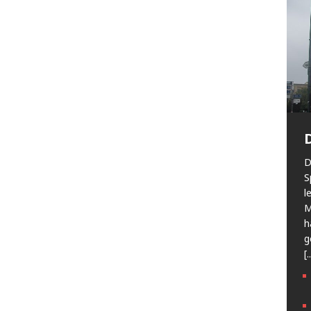
D
S
l
M
h
g
[.