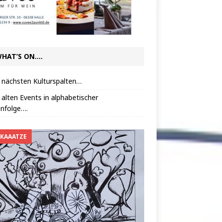
HAT’S ON….
 nächsten Kulturspalten…
 alten Events in alphabetischer
nfolge….
 KAAATZE