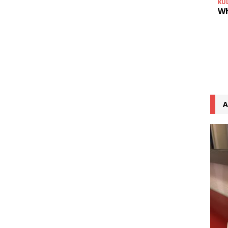
KU
Wh
A