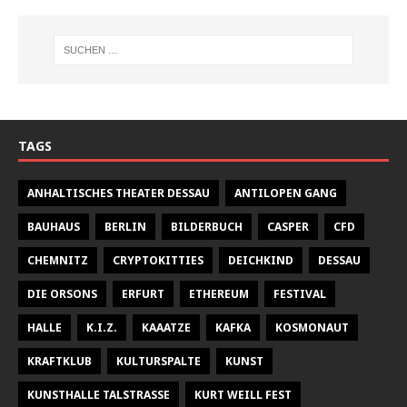
TAGS
ANHALTISCHES THEATER DESSAU
ANTILOPEN GANG
BAUHAUS
BERLIN
BILDERBUCH
CASPER
CFD
CHEMNITZ
CRYPTOKITTIES
DEICHKIND
DESSAU
DIE ORSONS
ERFURT
ETHEREUM
FESTIVAL
HALLE
K.I.Z.
KAAATZE
KAFKA
KOSMONAUT
KRAFTKLUB
KULTURSPALTE
KUNST
KUNSTHALLE TALSTRASSE
KURT WEILL FEST