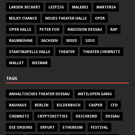
LARSEN SECHERT
LEIPZIG
MALEREI
MARTERIA
MILKY CHANCE
NEUES THEATER HALLE
OPER
OPER HALLE
PETER FOX
RADISSON DESSAU
RAP
RAUMBÜHNE
SACHSEN
SEEED
SIDO
STAATSKAPELLE HALLE
THEATER
THEATER CHEMNITZ
WALLET
WEIMAR
TAGS
ANHALTISCHES THEATER DESSAU
ANTILOPEN GANG
BAUHAUS
BERLIN
BILDERBUCH
CASPER
CFD
CHEMNITZ
CRYPTOKITTIES
DEICHKIND
DESSAU
DIE ORSONS
ERFURT
ETHEREUM
FESTIVAL