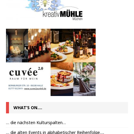
WHAT’S ON….
… die nächsten Kulturspalten…
… die alten Events in alphabetischer Reihenfolge….