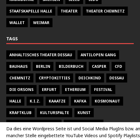
STAATSKAPELLE HALLE
THEATER
THEATER CHEMNITZ
WALLET
WEIMAR
TAGS
ANHALTISCHES THEATER DESSAU
ANTILOPEN GANG
BAUHAUS
BERLIN
BILDERBUCH
CASPER
CFD
CHEMNITZ
CRYPTOKITTIES
DEICHKIND
DESSAU
DIE ORSONS
ERFURT
ETHEREUM
FESTIVAL
HALLE
K.I.Z.
KAAATZE
KAFKA
KOSMONAUT
KRAFTKLUB
KULTURSPALTE
KUNST
KUNSTHALLE TALSTRASSE
KURT WEILL FEST
Da dies eine Wordpress Seite ist und Social Media PlugIns bzw. a
mancher Stelle eingebettete YouTube Videos und Spotify Playlists
LARSEN SECHERT
LEIPZIG
MALEREI
MARTERIA