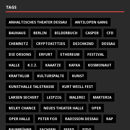
TAGS
ANHALTISCHES THEATER DESSAU
ANTILOPEN GANG
BAUHAUS
BERLIN
BILDERBUCH
CASPER
CFD
CHEMNITZ
CRYPTOKITTIES
DEICHKIND
DESSAU
DIE ORSONS
ERFURT
ETHEREUM
FESTIVAL
HALLE
K.I.Z.
KAAATZE
KAFKA
KOSMONAUT
KRAFTKLUB
KULTURSPALTE
KUNST
KUNSTHALLE TALSTRASSE
KURT WEILL FEST
LARSEN SECHERT
LEIPZIG
MALEREI
MARTERIA
MILKY CHANCE
NEUES THEATER HALLE
OPER
OPER HALLE
PETER FOX
RADISSON DESSAU
RAP
RAUMBÜHNE
SACHSEN
SEEED
SIDO