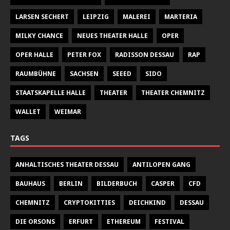
LARSEN SECHERT
LEIPZIG
MALEREI
MARTERIA
MILKY CHANCE
NEUES THEATER HALLE
OPER
OPER HALLE
PETER FOX
RADISSON DESSAU
RAP
RAUMBÜHNE
SACHSEN
SEEED
SIDO
STAATSKAPELLE HALLE
THEATER
THEATER CHEMNITZ
WALLET
WEIMAR
TAGS
ANHALTISCHES THEATER DESSAU
ANTILOPEN GANG
BAUHAUS
BERLIN
BILDERBUCH
CASPER
CFD
CHEMNITZ
CRYPTOKITTIES
DEICHKIND
DESSAU
DIE ORSONS
ERFURT
ETHEREUM
FESTIVAL