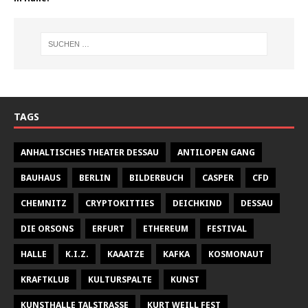
TAGS
ANHALTISCHES THEATER DESSAU
ANTILOPEN GANG
BAUHAUS
BERLIN
BILDERBUCH
CASPER
CFD
CHEMNITZ
CRYPTOKITTIES
DEICHKIND
DESSAU
DIE ORSONS
ERFURT
ETHEREUM
FESTIVAL
HALLE
K.I.Z.
KAAATZE
KAFKA
KOSMONAUT
KRAFTKLUB
KULTURSPALTE
KUNST
KUNSTHALLE TALSTRASSE
KURT WEILL FEST