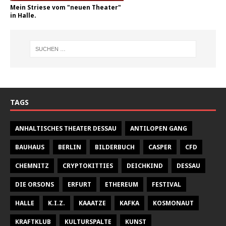
Mein Striese vom "neuen Theater"
in Halle.
TAGS
ANHALTISCHES THEATER DESSAU
ANTILOPEN GANG
BAUHAUS
BERLIN
BILDERBUCH
CASPER
CFD
CHEMNITZ
CRYPTOKITTIES
DEICHKIND
DESSAU
DIE ORSONS
ERFURT
ETHEREUM
FESTIVAL
HALLE
K.I.Z.
KAAATZE
KAFKA
KOSMONAUT
KRAFTKLUB
KULTURSPALTE
KUNST