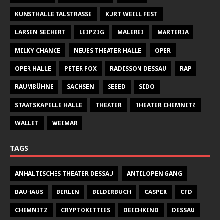
KUNSTHALLE TALSTRASSE
KURT WEILL FEST
LARSEN SECHERT
LEIPZIG
MALEREI
MARTERIA
MILKY CHANCE
NEUES THEATER HALLE
OPER
OPER HALLE
PETER FOX
RADISSON DESSAU
RAP
RAUMBÜHNE
SACHSEN
SEEED
SIDO
STAATSKAPELLE HALLE
THEATER
THEATER CHEMNITZ
WALLET
WEIMAR
TAGS
ANHALTISCHES THEATER DESSAU
ANTILOPEN GANG
BAUHAUS
BERLIN
BILDERBUCH
CASPER
CFD
CHEMNITZ
CRYPTOKITTIES
DEICHKIND
DESSAU