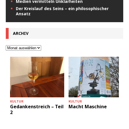
Medien vermitteln Unklarheiten
Der Kreislauf des Seins – ein philosophischer
Ansatz
ARCHIV
KULTUR
KULTUR
+
Gedankenstreich – Teil
Macht Maschine
2