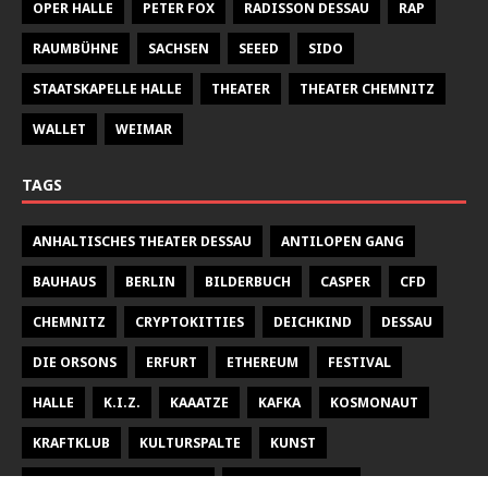
OPER HALLE
PETER FOX
RADISSON DESSAU
RAP
RAUMBÜHNE
SACHSEN
SEEED
SIDO
STAATSKAPELLE HALLE
THEATER
THEATER CHEMNITZ
WALLET
WEIMAR
TAGS
ANHALTISCHES THEATER DESSAU
ANTILOPEN GANG
BAUHAUS
BERLIN
BILDERBUCH
CASPER
CFD
CHEMNITZ
CRYPTOKITTIES
DEICHKIND
DESSAU
DIE ORSONS
ERFURT
ETHEREUM
FESTIVAL
HALLE
K.I.Z.
KAAATZE
KAFKA
KOSMONAUT
KRAFTKLUB
KULTURSPALTE
KUNST
KUNSTHALLE TALSTRASSE
KURT WEILL FEST