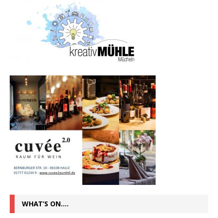
WHAT’S ON….