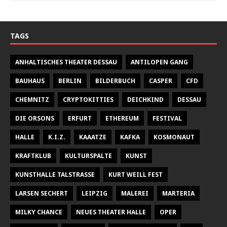
TAGS
ANHALTISCHES THEATER DESSAU
ANTILOPEN GANG
BAUHAUS
BERLIN
BILDERBUCH
CASPER
CFD
CHEMNITZ
CRYPTOKITTIES
DEICHKIND
DESSAU
DIE ORSONS
ERFURT
ETHEREUM
FESTIVAL
HALLE
K.I.Z.
KAAATZE
KAFKA
KOSMONAUT
KRAFTKLUB
KULTURSPALTE
KUNST
KUNSTHALLE TALSTRASSE
KURT WEILL FEST
LARSEN SECHERT
LEIPZIG
MALEREI
MARTERIA
MILKY CHANCE
NEUES THEATER HALLE
OPER