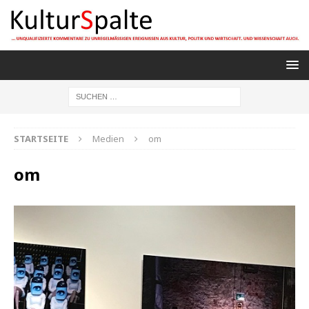
STARTSEITE
Medien
om
om