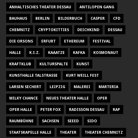
ANHALTISCHES THEATER DESSAU
ANTILOPEN GANG
BAUHAUS
BERLIN
BILDERBUCH
CASPER
CFD
CHEMNITZ
CRYPTOKITTIES
DEICHKIND
DESSAU
DIE ORSONS
ERFURT
ETHEREUM
FESTIVAL
HALLE
K.I.Z.
KAAATZE
KAFKA
KOSMONAUT
KRAFTKLUB
KULTURSPALTE
KUNST
KUNSTHALLE TALSTRASSE
KURT WEILL FEST
LARSEN SECHERT
LEIPZIG
MALEREI
MARTERIA
MILKY CHANCE
NEUES THEATER HALLE
OPER
OPER HALLE
PETER FOX
RADISSON DESSAU
RAP
RAUMBÜHNE
SACHSEN
SEEED
SIDO
STAATSKAPELLE HALLE
THEATER
THEATER CHEMNITZ