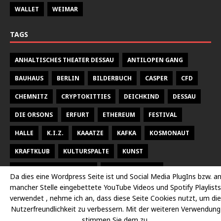
WALLET
WEIMAR
TAGS
ANHALTISCHES THEATER DESSAU
ANTILOPEN GANG
BAUHAUS
BERLIN
BILDERBUCH
CASPER
CFD
CHEMNITZ
CRYPTOKITTIES
DEICHKIND
DESSAU
DIE ORSONS
ERFURT
ETHEREUM
FESTIVAL
HALLE
K.I.Z.
KAAATZE
KAFKA
KOSMONAUT
KRAFTKLUB
KULTURSPALTE
KUNST
KUNSTHALLE TALSTRASSE
KURT WEILL FEST
Da dies eine Wordpress Seite ist und Social Media PlugIns bzw. a
mancher Stelle eingebettete YouTube Videos und Spotify Playlists
LARSEN SECHERT
LEIPZIG
MALEREI
MARTERIA
verwendet , nehme ich an, dass diese Seite Cookies nutzt, um die
MILKY CHANCE
NEUES THEATER HALLE
OPER
Nutzerfreundlichkeit zu verbessern. Mit der weiteren Verwendung
stimmen Sie dem zu.