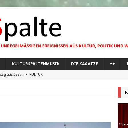
…
KULTURSPALTENMUSIK
DIE KAAATZE
++
pzig auslassen
KULTUR
dare you,
KULTUR
P
bilisierung der menschlichen Dummheit
KULTUR
 Materie im Planetarium
KULTUR
re Memorial Tour
++