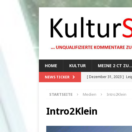
HOME
KULTUR
MEINE 2 CT ZU
[ Dezember 31, 2023 ]
Lei
NEWS TICKER
[ Oktober 29, 2023 ]
How 
STARTSEITE
Medien
Intro2Klein
[ August 13, 2023 ]
Die Mo
[ August 12, 2023 ]
Dunkle
Intro2Klein
[ Juli 20, 2024 ]
1920er Jah