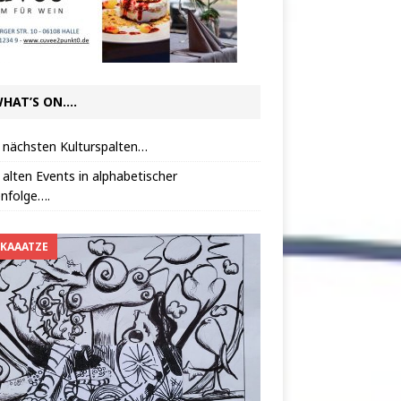
HAT’S ON….
 nächsten Kulturspalten…
 alten Events in alphabetischer
nfolge….
 KAAATZE