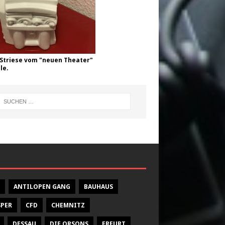
Striese vom "neuen Theater"
le.
ANTILOPEN GANG
BAUHAUS
SPER
CFD
CHEMNITZ
DESSAU
DIE ORSONS
ERFURT