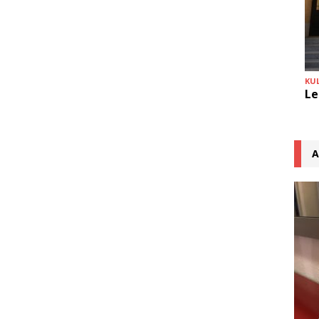
KU
Le
A