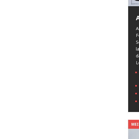
A
F
S
l
d
L
MEIN