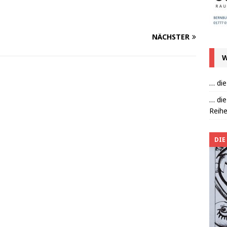
NÄCHSTER
W
… die
… die
Reihe
DIE