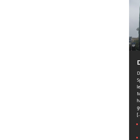
D
S
l
M
h
g
[.