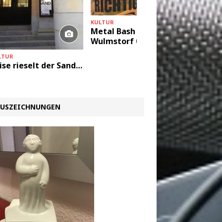
KULTUR
Der Flo
Jenkin
KULTUR
Metal Bash Neu
Wulmstorf 05.05.2018
LTUR
ise rieselt der Sand…
USZEICHNUNGEN