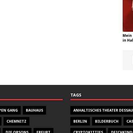
Mein 
in Hal
TAGS
PEN GANG
BAUHAUS
ANHALTISCHES THEATER DESSAU
CHEMNITZ
BERLIN
BILDERBUCH
CA
DIE ORSONS
ERFURT
CRYPTOKITTIES
DEICHKIND