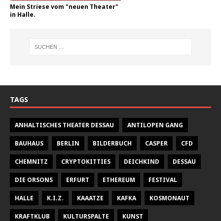
Mein Striese vom "neuen Theater"
in Halle.
TAGS
ANHALTISCHES THEATER DESSAU
ANTILOPEN GANG
BAUHAUS
BERLIN
BILDERBUCH
CASPER
CFD
CHEMNITZ
CRYPTOKITTIES
DEICHKIND
DESSAU
DIE ORSONS
ERFURT
ETHEREUM
FESTIVAL
HALLE
K.I.Z.
KAAATZE
KAFKA
KOSMONAUT
KRAFTKLUB
KULTURSPALTE
KUNST