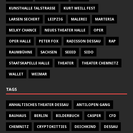
KUNSTHALLE TALSTRASSE
KURT WEILL FEST
LARSEN SECHERT
LEIPZIG
MALEREI
MARTERIA
MILKY CHANCE
NEUES THEATER HALLE
OPER
OPER HALLE
PETER FOX
RADISSON DESSAU
RAP
RAUMBÜHNE
SACHSEN
SEEED
SIDO
STAATSKAPELLE HALLE
THEATER
THEATER CHEMNITZ
WALLET
WEIMAR
TAGS
ANHALTISCHES THEATER DESSAU
ANTILOPEN GANG
BAUHAUS
BERLIN
BILDERBUCH
CASPER
CFD
CHEMNITZ
CRYPTOKITTIES
DEICHKIND
DESSAU