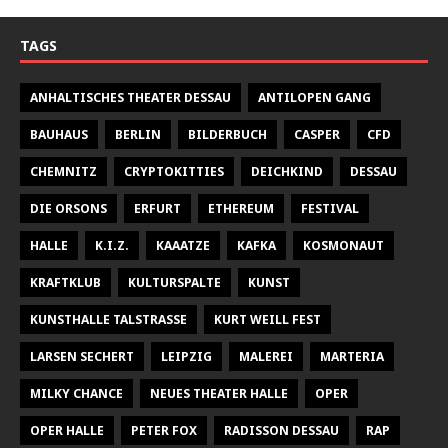
TAGS
ANHALTISCHES THEATER DESSAU
ANTILOPEN GANG
BAUHAUS
BERLIN
BILDERBUCH
CASPER
CFD
CHEMNITZ
CRYPTOKITTIES
DEICHKIND
DESSAU
DIE ORSONS
ERFURT
ETHEREUM
FESTIVAL
HALLE
K.I.Z.
KAAATZE
KAFKA
KOSMONAUT
KRAFTKLUB
KULTURSPALTE
KUNST
KUNSTHALLE TALSTRASSE
KURT WEILL FEST
LARSEN SECHERT
LEIPZIG
MALEREI
MARTERIA
MILKY CHANCE
NEUES THEATER HALLE
OPER
OPER HALLE
PETER FOX
RADISSON DESSAU
RAP