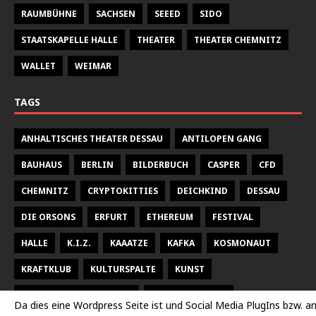
RAUMBÜHNE
SACHSEN
SEEED
SIDO
STAATSKAPELLE HALLE
THEATER
THEATER CHEMNITZ
WALLET
WEIMAR
TAGS
ANHALTISCHES THEATER DESSAU
ANTILOPEN GANG
BAUHAUS
BERLIN
BILDERBUCH
CASPER
CFD
CHEMNITZ
CRYPTOKITTIES
DEICHKIND
DESSAU
DIE ORSONS
ERFURT
ETHEREUM
FESTIVAL
HALLE
K.I.Z.
KAAATZE
KAFKA
KOSMONAUT
KRAFTKLUB
KULTURSPALTE
KUNST
KUNSTHALLE TALSTRASSE
KURT WEILL FEST
Da dies eine Wordpress Seite ist und Social Media PlugIns bzw. a