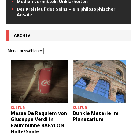
Medien vermitteln Unklarheiten
Der Kreislauf des Seins – ein philosophischer
Ansatz
ARCHIV
KULTUR
KULTUR
+
Messa Da Requiem von
Dunkle Materie im
Giuseppe Verdi in
Planetarium
Raumbühne BABYLON
Halle/Saale