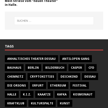
Mein Striese vom "neuen Theater"
in Halle.
TAGS
ANHALTISCHES THEATER DESSAU
ANTILOPEN GANG
BAUHAUS
BERLIN
BILDERBUCH
CASPER
CFD
CHEMNITZ
CRYPTOKITTIES
DEICHKIND
DESSAU
DIE ORSONS
ERFURT
ETHEREUM
FESTIVAL
HALLE
K.I.Z.
KAAATZE
KAFKA
KOSMONAUT
KRAFTKLUB
KULTURSPALTE
KUNST