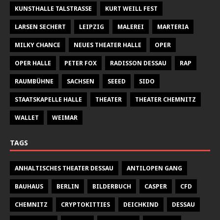
KUNSTHALLE TALSTRASSE
KURT WEILL FEST
LARSEN SECHERT
LEIPZIG
MALEREI
MARTERIA
MILKY CHANCE
NEUES THEATER HALLE
OPER
OPER HALLE
PETER FOX
RADISSON DESSAU
RAP
RAUMBÜHNE
SACHSEN
SEEED
SIDO
STAATSKAPELLE HALLE
THEATER
THEATER CHEMNITZ
WALLET
WEIMAR
TAGS
ANHALTISCHES THEATER DESSAU
ANTILOPEN GANG
BAUHAUS
BERLIN
BILDERBUCH
CASPER
CFD
CHEMNITZ
CRYPTOKITTIES
DEICHKIND
DESSAU