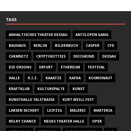
TAGS
ANHALTISCHES THEATER DESSAU
ANTILOPEN GANG
BAUHAUS
BERLIN
BILDERBUCH
CASPER
CFD
CHEMNITZ
CRYPTOKITTIES
DEICHKIND
DESSAU
DIE ORSONS
ERFURT
ETHEREUM
FESTIVAL
HALLE
K.I.Z.
KAAATZE
KAFKA
KOSMONAUT
KRAFTKLUB
KULTURSPALTE
KUNST
KUNSTHALLE TALSTRASSE
KURT WEILL FEST
LARSEN SECHERT
LEIPZIG
MALEREI
MARTERIA
MILKY CHANCE
NEUES THEATER HALLE
OPER