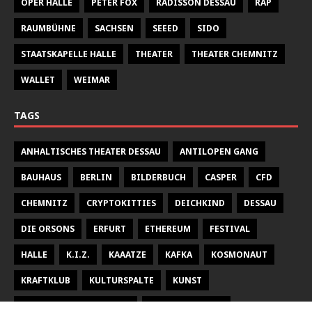
OPER HALLE
PETER FOX
RADISSON DESSAU
RAP
RAUMBÜHNE
SACHSEN
SEEED
SIDO
STAATSKAPELLE HALLE
THEATER
THEATER CHEMNITZ
WALLET
WEIMAR
TAGS
ANHALTISCHES THEATER DESSAU
ANTILOPEN GANG
BAUHAUS
BERLIN
BILDERBUCH
CASPER
CFD
CHEMNITZ
CRYPTOKITTIES
DEICHKIND
DESSAU
DIE ORSONS
ERFURT
ETHEREUM
FESTIVAL
HALLE
K.I.Z.
KAAATZE
KAFKA
KOSMONAUT
KRAFTKLUB
KULTURSPALTE
KUNST
KUNSTHALLE TALSTRASSE
KURT WEILL FEST