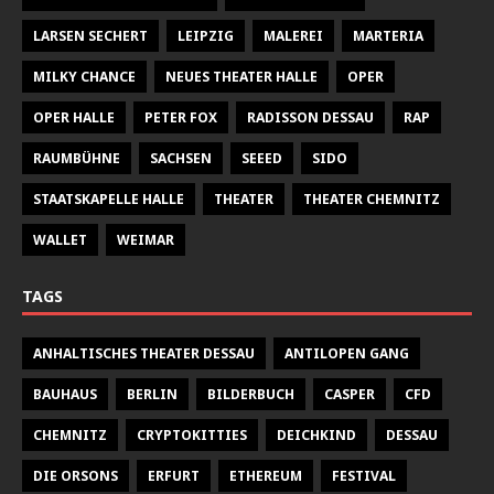
LARSEN SECHERT
LEIPZIG
MALEREI
MARTERIA
MILKY CHANCE
NEUES THEATER HALLE
OPER
OPER HALLE
PETER FOX
RADISSON DESSAU
RAP
RAUMBÜHNE
SACHSEN
SEEED
SIDO
STAATSKAPELLE HALLE
THEATER
THEATER CHEMNITZ
WALLET
WEIMAR
TAGS
ANHALTISCHES THEATER DESSAU
ANTILOPEN GANG
BAUHAUS
BERLIN
BILDERBUCH
CASPER
CFD
CHEMNITZ
CRYPTOKITTIES
DEICHKIND
DESSAU
DIE ORSONS
ERFURT
ETHEREUM
FESTIVAL