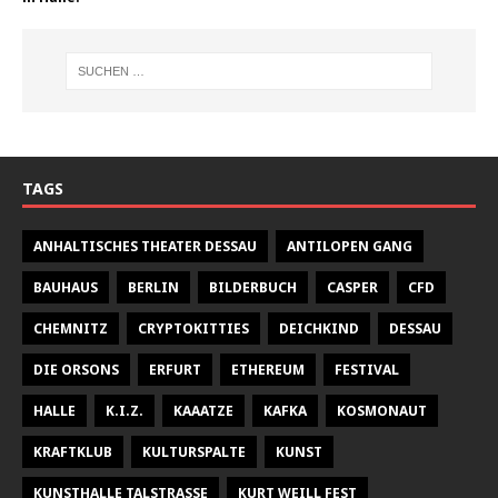
TAGS
ANHALTISCHES THEATER DESSAU
ANTILOPEN GANG
BAUHAUS
BERLIN
BILDERBUCH
CASPER
CFD
CHEMNITZ
CRYPTOKITTIES
DEICHKIND
DESSAU
DIE ORSONS
ERFURT
ETHEREUM
FESTIVAL
HALLE
K.I.Z.
KAAATZE
KAFKA
KOSMONAUT
KRAFTKLUB
KULTURSPALTE
KUNST
KUNSTHALLE TALSTRASSE
KURT WEILL FEST