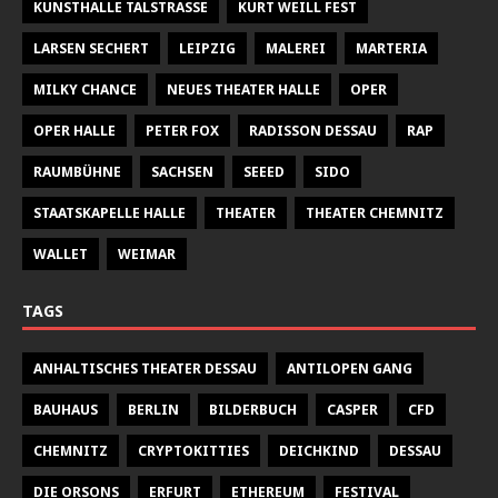
KUNSTHALLE TALSTRASSE
KURT WEILL FEST
LARSEN SECHERT
LEIPZIG
MALEREI
MARTERIA
MILKY CHANCE
NEUES THEATER HALLE
OPER
OPER HALLE
PETER FOX
RADISSON DESSAU
RAP
RAUMBÜHNE
SACHSEN
SEEED
SIDO
STAATSKAPELLE HALLE
THEATER
THEATER CHEMNITZ
WALLET
WEIMAR
TAGS
ANHALTISCHES THEATER DESSAU
ANTILOPEN GANG
BAUHAUS
BERLIN
BILDERBUCH
CASPER
CFD
CHEMNITZ
CRYPTOKITTIES
DEICHKIND
DESSAU
DIE ORSONS
ERFURT
ETHEREUM
FESTIVAL