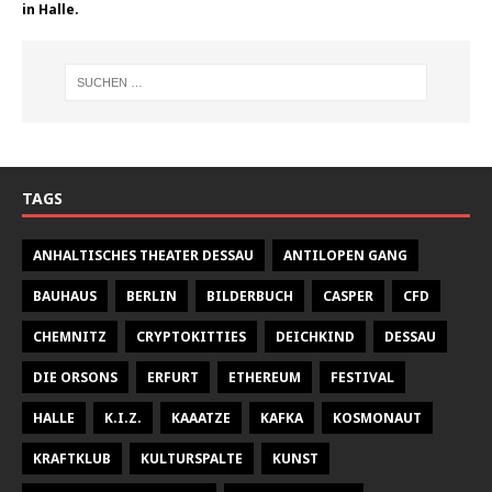
in Halle.
TAGS
ANHALTISCHES THEATER DESSAU
ANTILOPEN GANG
BAUHAUS
BERLIN
BILDERBUCH
CASPER
CFD
CHEMNITZ
CRYPTOKITTIES
DEICHKIND
DESSAU
DIE ORSONS
ERFURT
ETHEREUM
FESTIVAL
HALLE
K.I.Z.
KAAATZE
KAFKA
KOSMONAUT
KRAFTKLUB
KULTURSPALTE
KUNST