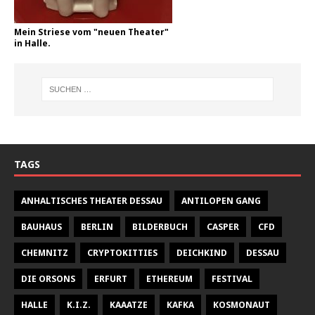
Mein Striese vom "neuen Theater"
in Halle.
TAGS
ANHALTISCHES THEATER DESSAU
ANTILOPEN GANG
BAUHAUS
BERLIN
BILDERBUCH
CASPER
CFD
CHEMNITZ
CRYPTOKITTIES
DEICHKIND
DESSAU
DIE ORSONS
ERFURT
ETHEREUM
FESTIVAL
HALLE
K.I.Z.
KAAATZE
KAFKA
KOSMONAUT