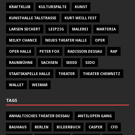
KRAFTKLUB
KULTURSPALTE
KUNST
KUNSTHALLE TALSTRASSE
KURT WEILL FEST
LARSEN SECHERT
LEIPZIG
MALEREI
MARTERIA
MILKY CHANCE
NEUES THEATER HALLE
OPER
OPER HALLE
PETER FOX
RADISSON DESSAU
RAP
RAUMBÜHNE
SACHSEN
SEEED
SIDO
STAATSKAPELLE HALLE
THEATER
THEATER CHEMNITZ
WALLET
WEIMAR
TAGS
ANHALTISCHES THEATER DESSAU
ANTILOPEN GANG
BAUHAUS
BERLIN
BILDERBUCH
CASPER
CFD