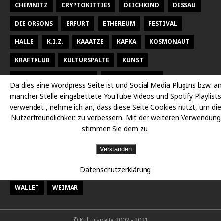
CHEMNITZ
CRYPTOKITTIES
DEICHKIND
DESSAU
DIE ORSONS
ERFURT
ETHEREUM
FESTIVAL
HALLE
K.I.Z.
KAAATZE
KAFKA
KOSMONAUT
KRAFTKLUB
KULTURSPALTE
KUNST
KUNSTHALLE TALSTRASSE
KURT WEILL FEST
Da dies eine Wordpress Seite ist und Social Media PlugIns bzw. a
mancher Stelle eingebettete YouTube Videos und Spotify Playlists
LARSEN SECHERT
LEIPZIG
MALEREI
MARTERIA
verwendet , nehme ich an, dass diese Seite Cookies nutzt, um die
MILKY CHANCE
NEUES THEATER HALLE
OPER
Nutzerfreundlichkeit zu verbessern. Mit der weiteren Verwendung
stimmen Sie dem zu.
OPER HALLE
PETER FOX
RADISSON DESSAU
RAP
Verstanden
RAUMBÜHNE
SACHSEN
SEEED
SIDO
Datenschutzerklärung
STAATSKAPELLE HALLE
THEATER
THEATER CHEMNITZ
WALLET
WEIMAR
© Kulturspalte 2002 - 2021