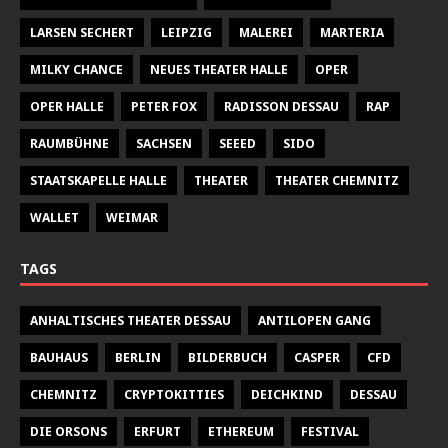
LARSEN SECHERT
LEIPZIG
MALEREI
MARTERIA
MILKY CHANCE
NEUES THEATER HALLE
OPER
OPER HALLE
PETER FOX
RADISSON DESSAU
RAP
RAUMBÜHNE
SACHSEN
SEEED
SIDO
STAATSKAPELLE HALLE
THEATER
THEATER CHEMNITZ
WALLET
WEIMAR
TAGS
ANHALTISCHES THEATER DESSAU
ANTILOPEN GANG
BAUHAUS
BERLIN
BILDERBUCH
CASPER
CFD
CHEMNITZ
CRYPTOKITTIES
DEICHKIND
DESSAU
DIE ORSONS
ERFURT
ETHEREUM
FESTIVAL