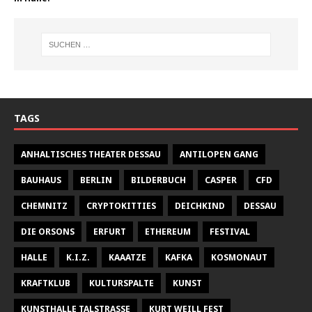
TAGS
ANHALTISCHES THEATER DESSAU
ANTILOPEN GANG
BAUHAUS
BERLIN
BILDERBUCH
CASPER
CFD
CHEMNITZ
CRYPTOKITTIES
DEICHKIND
DESSAU
DIE ORSONS
ERFURT
ETHEREUM
FESTIVAL
HALLE
K.I.Z.
KAAATZE
KAFKA
KOSMONAUT
KRAFTKLUB
KULTURSPALTE
KUNST
KUNSTHALLE TALSTRASSE
KURT WEILL FEST