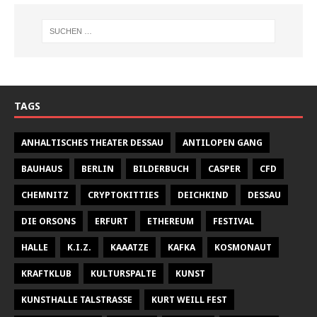
TAGS
ANHALTISCHES THEATER DESSAU
ANTILOPEN GANG
BAUHAUS
BERLIN
BILDERBUCH
CASPER
CFD
CHEMNITZ
CRYPTOKITTIES
DEICHKIND
DESSAU
DIE ORSONS
ERFURT
ETHEREUM
FESTIVAL
HALLE
K.I.Z.
KAAATZE
KAFKA
KOSMONAUT
KRAFTKLUB
KULTURSPALTE
KUNST
KUNSTHALLE TALSTRASSE
KURT WEILL FEST