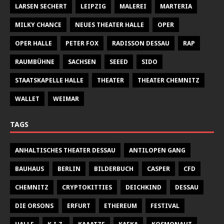
LARSEN SECHERT
LEIPZIG
MALEREI
MARTERIA
MILKY CHANCE
NEUES THEATER HALLE
OPER
OPER HALLE
PETER FOX
RADISSON DESSAU
RAP
RAUMBÜHNE
SACHSEN
SEEED
SIDO
STAATSKAPELLE HALLE
THEATER
THEATER CHEMNITZ
WALLET
WEIMAR
TAGS
ANHALTISCHES THEATER DESSAU
ANTILOPEN GANG
BAUHAUS
BERLIN
BILDERBUCH
CASPER
CFD
CHEMNITZ
CRYPTOKITTIES
DEICHKIND
DESSAU
DIE ORSONS
ERFURT
ETHEREUM
FESTIVAL