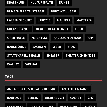
KRAFTKLUB
KULTURSPALTE
KUNST
KUNSTHALLE TALSTRASSE
KURT WEILL FEST
LARSEN SECHERT
LEIPZIG
MALEREI
MARTERIA
MILKY CHANCE
NEUES THEATER HALLE
OPER
OPER HALLE
PETER FOX
RADISSON DESSAU
RAP
RAUMBÜHNE
SACHSEN
SEEED
SIDO
STAATSKAPELLE HALLE
THEATER
THEATER CHEMNITZ
WALLET
WEIMAR
TAGS
ANHALTISCHES THEATER DESSAU
ANTILOPEN GANG
BAUHAUS
BERLIN
BILDERBUCH
CASPER
CFD
CHEMNITZ
CRYPTOKITTIES
DEICHKIND
DESSAU