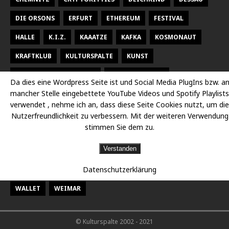
DIE ORSONS
ERFURT
ETHEREUM
FESTIVAL
HALLE
K.I.Z.
KAAATZE
KAFKA
KOSMONAUT
KRAFTKLUB
KULTURSPALTE
KUNST
KUNSTHALLE TALSTRASSE
KURT WEILL FEST
Da dies eine Wordpress Seite ist und Social Media PlugIns bzw. a
mancher Stelle eingebettete YouTube Videos und Spotify Playlists
LARSEN SECHERT
LEIPZIG
MALEREI
MARTERIA
verwendet , nehme ich an, dass diese Seite Cookies nutzt, um die
MILKY CHANCE
NEUES THEATER HALLE
OPER
Nutzerfreundlichkeit zu verbessern. Mit der weiteren Verwendung
stimmen Sie dem zu.
OPER HALLE
PETER FOX
RADISSON DESSAU
RAP
Verstanden
RAUMBÜHNE
SACHSEN
SEEED
SIDO
Datenschutzerklärung
STAATSKAPELLE HALLE
THEATER
THEATER CHEMNITZ
WALLET
WEIMAR
© Kulturspalte 2002 - 2021