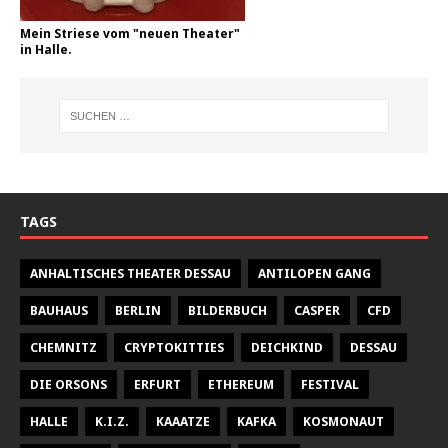
Mein Striese vom "neuen Theater"
in Halle.
TAGS
ANHALTISCHES THEATER DESSAU
ANTILOPEN GANG
BAUHAUS
BERLIN
BILDERBUCH
CASPER
CFD
CHEMNITZ
CRYPTOKITTIES
DEICHKIND
DESSAU
DIE ORSONS
ERFURT
ETHEREUM
FESTIVAL
HALLE
K.I.Z.
KAAATZE
KAFKA
KOSMONAUT