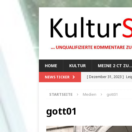
HOME
KULTUR
MEINE 2 CT ZU
[ Dezember 31, 2023 ]
Lei
NEWS TICKER
[ Oktober 29, 2023 ]
How 
STARTSEITE
Medien
gott01
[ August 13, 2023 ]
Die Mo
[ August 12, 2023 ]
Dunkle
gott01
[ Juli 20, 2024 ]
1920er Jah