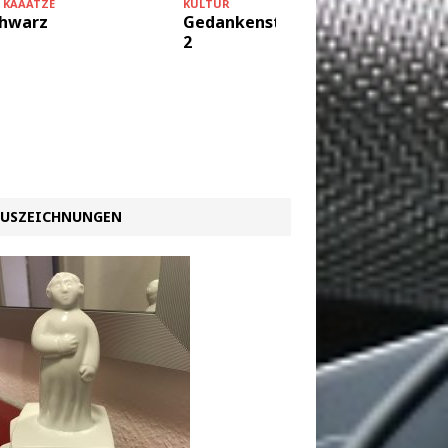
KULTUR
E KAAATZE
Gedankenstreich – Teil
hwarz
2
KULTUR
Sex und
USZEICHNUNGEN