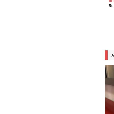
DI
Sc
A