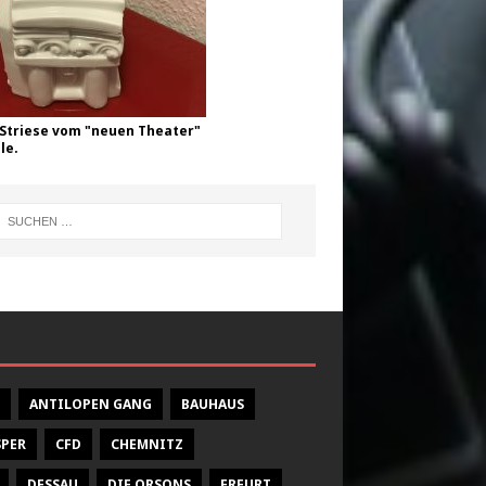
Striese vom "neuen Theater"
le.
ANTILOPEN GANG
BAUHAUS
SPER
CFD
CHEMNITZ
DESSAU
DIE ORSONS
ERFURT