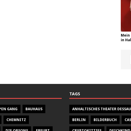
Mein 
in Hal
TAGS
PEN GANG
BAUHAUS
ANHALTISCHES THEATER DESSAU
CHEMNITZ
BERLIN
BILDERBUCH
CA
DIE ORSONS
ERFURT
CRYPTOKITTIES
DEICHKIND