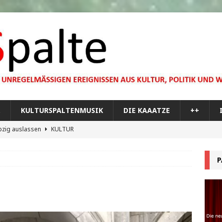
…
KULTURSPALTENMUSIK
DIE KAAATZE
++
pzig auslassen
KULTUR
dare you,
KULTUR
P
bilisierung der menschlichen Dummheit
KULTUR
 Materie im Planetarium
KULTUR
re Memorial Tour
++