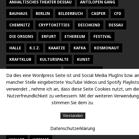
ANHALTISCHES THEATER DESSAU
ANTILOPEN GANG
BAUHAUS
BERLIN
BILDERBUCH
CASPER
CFD
CHEMNITZ
CRYPTOKITTIES
DEICHKIND
DESSAU
DIE ORSONS
ERFURT
ETHEREUM
FESTIVAL
HALLE
K.I.Z.
KAAATZE
KAFKA
KOSMONAUT
KRAFTKLUB
KULTURSPALTE
KUNST
KUNSTHALLE TALSTRASSE
KURT WEILL FEST
Da dies eine Wordpress Seite ist und Social Media PlugIns bzw. a
mancher Stelle eingebettete YouTube Videos und Spotify Playlists
LARSEN SECHERT
LEIPZIG
MALEREI
MARTERIA
verwendet , nehme ich an, dass diese Seite Cookies nutzt, um die
MILKY CHANCE
NEUES THEATER HALLE
OPER
Nutzerfreundlichkeit zu verbessern. Mit der weiteren Verwendung
stimmen Sie dem zu.
OPER HALLE
PETER FOX
RADISSON DESSAU
RAP
Verstanden
RAUMBÜHNE
SACHSEN
SEEED
SIDO
Datenschutzerklärung
STAATSKAPELLE HALLE
THEATER
THEATER CHEMNITZ