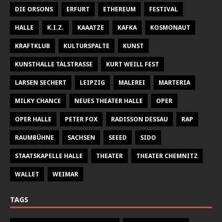
DIE ORSONS
ERFURT
ETHEREUM
FESTIVAL
HALLE
K.I.Z.
KAAATZE
KAFKA
KOSMONAUT
KRAFTKLUB
KULTURSPALTE
KUNST
KUNSTHALLE TALSTRASSE
KURT WEILL FEST
LARSEN SECHERT
LEIPZIG
MALEREI
MARTERIA
MILKY CHANCE
NEUES THEATER HALLE
OPER
OPER HALLE
PETER FOX
RADISSON DESSAU
RAP
RAUMBÜHNE
SACHSEN
SEEED
SIDO
STAATSKAPELLE HALLE
THEATER
THEATER CHEMNITZ
WALLET
WEIMAR
TAGS