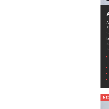
A
F
S
l
d
L
MEIN