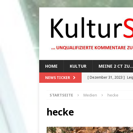
HOME
KULTUR
MEINE 2 CT ZU
[ Dezember 31, 2023 ]
Lei
NEWS TICKER
[ Oktober 29, 2023 ]
How 
STARTSEITE
Medien
hecke
[ August 13, 2023 ]
Die Mo
[ August 12, 2023 ]
Dunkle
hecke
[ Juli 20, 2024 ]
1920er Jah