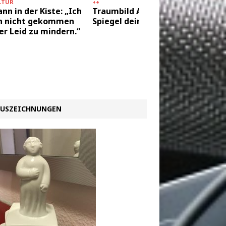
LTUR
++
DIE KAAAT
nn in der Kiste: „Ich
Traumbild Auto –
Ecke 10
n nicht gekommen
Spiegel deiner Seele
des Her
er Leid zu mindern.“
USZEICHNUNGEN