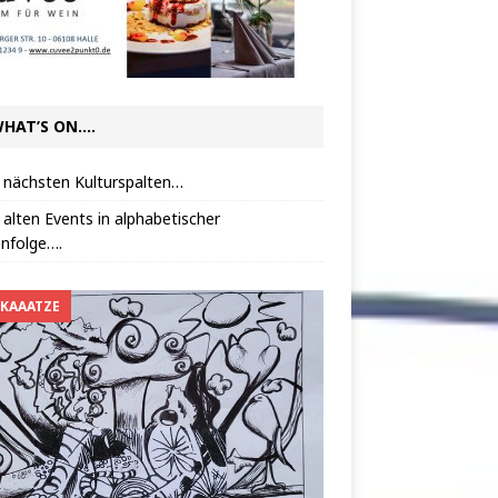
HAT’S ON….
 nächsten Kulturspalten…
 alten Events in alphabetischer
nfolge….
 KAAATZE