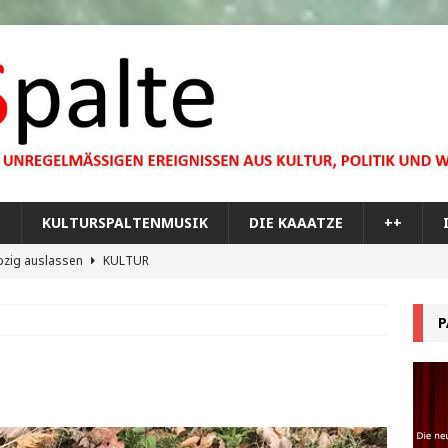
…
KULTURSPALTENMUSIK
DIE KAAATZE
++
pzig auslassen
KULTUR
dare you,
KULTUR
P
bilisierung der menschlichen Dummheit
KULTUR
 Materie im Planetarium
KULTUR
re Memorial Tour
++