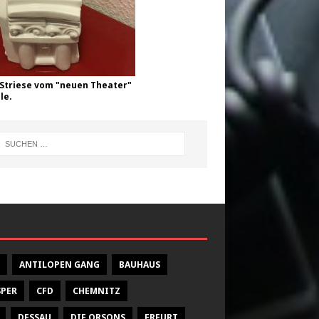
Striese vom "neuen Theater"
le.
ANTILOPEN GANG
BAUHAUS
SPER
CFD
CHEMNITZ
DESSAU
DIE ORSONS
ERFURT