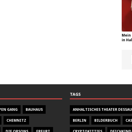
Mein 
in Hal
TAGS
PEN GANG
BAUHAUS
ANHALTISCHES THEATER DESSAU
CHEMNITZ
BERLIN
BILDERBUCH
CA
DIE ORSONS
ERFURT
CRYPTOKITTIES
DEICHKIND