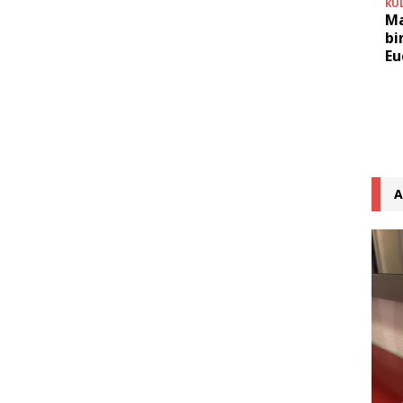
KU
Ma
bi
Eu
A