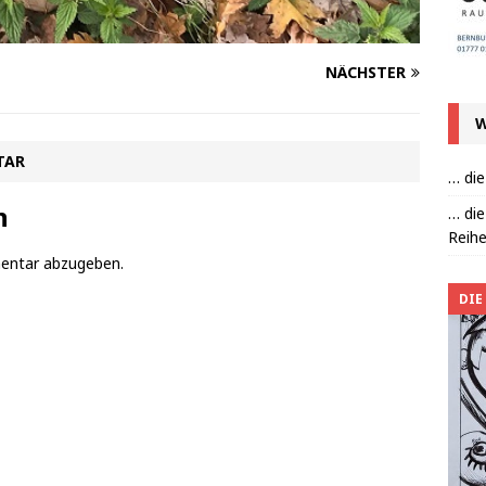
NÄCHSTER
W
TAR
… die
n
… die
Reihe
entar abzugeben.
DIE