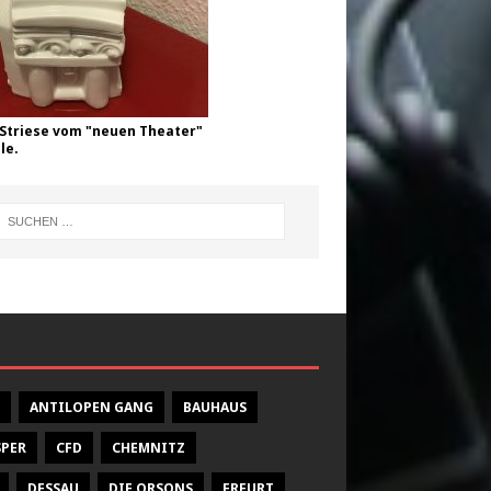
Striese vom "neuen Theater"
le.
ANTILOPEN GANG
BAUHAUS
SPER
CFD
CHEMNITZ
DESSAU
DIE ORSONS
ERFURT