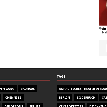
Mein 
in Hal
TAGS
PEN GANG
BAUHAUS
ANHALTISCHES THEATER DESSAU
CHEMNITZ
BERLIN
BILDERBUCH
CA
DIE ORSONS
ERFURT
CRYPTOKITTIES
DEICHKIND