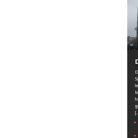
D
S
l
M
h
g
[.