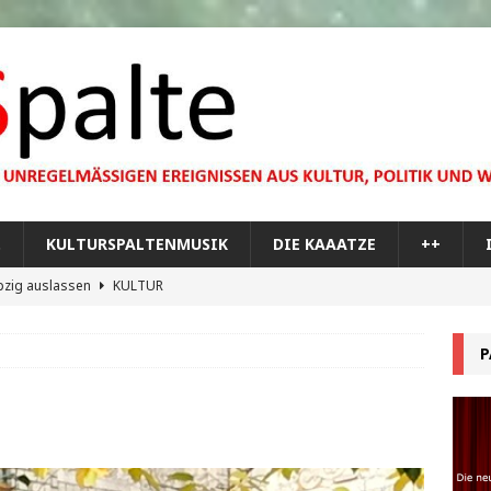
…
KULTURSPALTENMUSIK
DIE KAAATZE
++
pzig auslassen
KULTUR
dare you,
KULTUR
P
bilisierung der menschlichen Dummheit
KULTUR
 Materie im Planetarium
KULTUR
re Memorial Tour
++