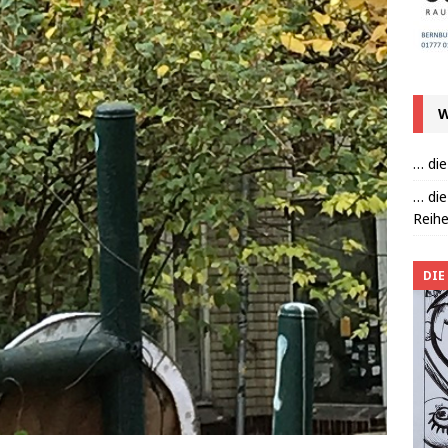
W
… die
… die
Reihe
DIE