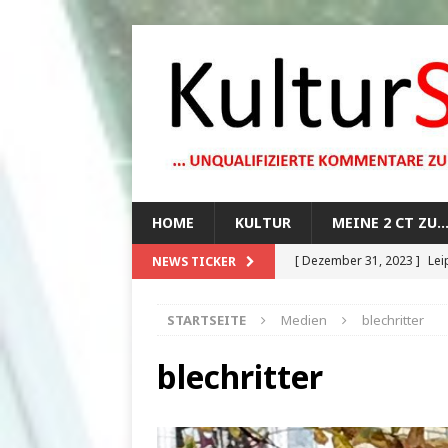
HOME
KULTUR
MEINE 2 CT ZU
[ Dezember 31, 2023 ]
Lei
NEWS TICKER
[ Oktober 29, 2023 ]
How 
STARTSEITE
Medien
blechritter
[ August 13, 2023 ]
Die Mo
[ August 12, 2023 ]
Dunkle
blechritter
[ Juli 20, 2024 ]
1920er Jah