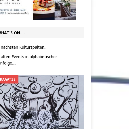
HAT’S ON….
 nächsten Kulturspalten…
 alten Events in alphabetischer
nfolge….
 KAAATZE