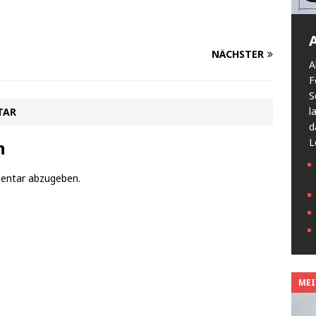
NÄCHSTER
A
F
S
l
TAR
d
L
n
entar abzugeben.
MEIN