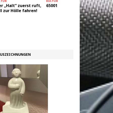
KULTUR
LTUR
KULTUR
65001
r „Halt“ zuerst ruft,
Eine un
ll zur Hölle fahren!
Geschi
USZEICHNUNGEN