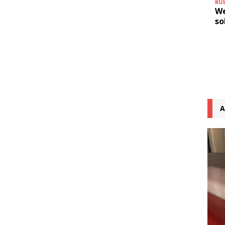
KU
We
so
A