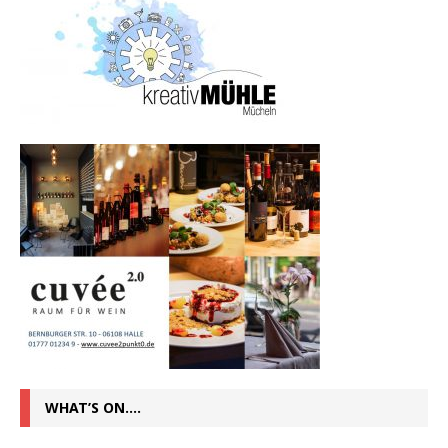
WHAT’S ON….