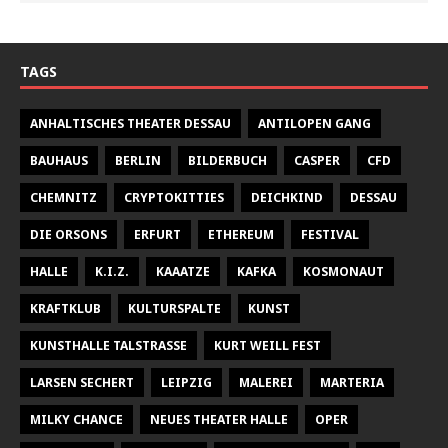
TAGS
ANHALTISCHES THEATER DESSAU
ANTILOPEN GANG
BAUHAUS
BERLIN
BILDERBUCH
CASPER
CFD
CHEMNITZ
CRYPTOKITTIES
DEICHKIND
DESSAU
DIE ORSONS
ERFURT
ETHEREUM
FESTIVAL
HALLE
K.I.Z.
KAAATZE
KAFKA
KOSMONAUT
KRAFTKLUB
KULTURSPALTE
KUNST
KUNSTHALLE TALSTRASSE
KURT WEILL FEST
LARSEN SECHERT
LEIPZIG
MALEREI
MARTERIA
MILKY CHANCE
NEUES THEATER HALLE
OPER