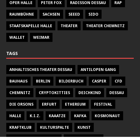
OPER HALLE
PETER FOX
RADISSON DESSAU
RAP
RAUMBÜHNE
SACHSEN
SEEED
SIDO
STAATSKAPELLE HALLE
THEATER
THEATER CHEMNITZ
WALLET
WEIMAR
TAGS
ANHALTISCHES THEATER DESSAU
ANTILOPEN GANG
BAUHAUS
BERLIN
BILDERBUCH
CASPER
CFD
CHEMNITZ
CRYPTOKITTIES
DEICHKIND
DESSAU
DIE ORSONS
ERFURT
ETHEREUM
FESTIVAL
HALLE
K.I.Z.
KAAATZE
KAFKA
KOSMONAUT
KRAFTKLUB
KULTURSPALTE
KUNST
KUNSTHALLE TALSTRASSE
KURT WEILL FEST