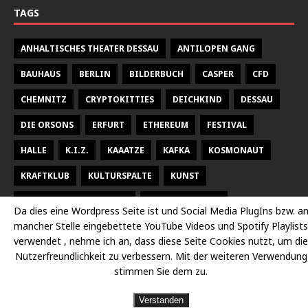
TAGS
ANHALTISCHES THEATER DESSAU
ANTILOPEN GANG
BAUHAUS
BERLIN
BILDERBUCH
CASPER
CFD
CHEMNITZ
CRYPTOKITTIES
DEICHKIND
DESSAU
DIE ORSONS
ERFURT
ETHEREUM
FESTIVAL
HALLE
K.I.Z.
KAAATZE
KAFKA
KOSMONAUT
KRAFTKLUB
KULTURSPALTE
KUNST
KUNSTHALLE TALSTRASSE
KURT WEILL FEST
Da dies eine Wordpress Seite ist und Social Media PlugIns bzw. a
mancher Stelle eingebettete YouTube Videos und Spotify Playlists
LARSEN SECHERT
LEIPZIG
MALEREI
MARTERIA
verwendet , nehme ich an, dass diese Seite Cookies nutzt, um die
MILKY CHANCE
NEUES THEATER HALLE
OPER
Nutzerfreundlichkeit zu verbessern. Mit der weiteren Verwendung
stimmen Sie dem zu.
OPER HALLE
PETER FOX
RADISSON DESSAU
RAP
Verstanden
RAUMBÜHNE
SACHSEN
SEEED
SIDO