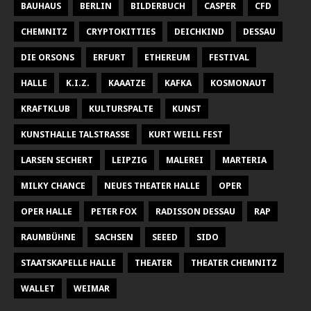
BAUHAUS
BERLIN
BILDERBUCH
CASPER
CFD
CHEMNITZ
CRYPTOKITTIES
DEICHKIND
DESSAU
DIE ORSONS
ERFURT
ETHEREUM
FESTIVAL
HALLE
K.I.Z.
KAAATZE
KAFKA
KOSMONAUT
KRAFTKLUB
KULTURSPALTE
KUNST
KUNSTHALLE TALSTRASSE
KURT WEILL FEST
LARSEN SECHERT
LEIPZIG
MALEREI
MARTERIA
MILKY CHANCE
NEUES THEATER HALLE
OPER
OPER HALLE
PETER FOX
RADISSON DESSAU
RAP
RAUMBÜHNE
SACHSEN
SEEED
SIDO
STAATSKAPELLE HALLE
THEATER
THEATER CHEMNITZ
WALLET
WEIMAR