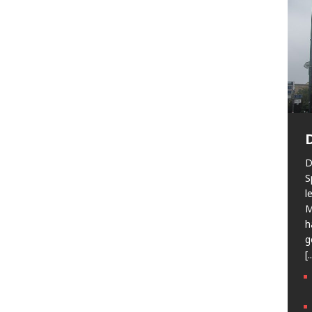
D
S
l
M
h
g
[.