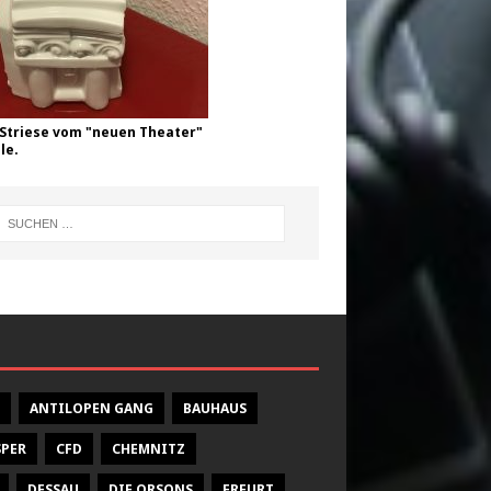
Striese vom "neuen Theater"
le.
ANTILOPEN GANG
BAUHAUS
SPER
CFD
CHEMNITZ
DESSAU
DIE ORSONS
ERFURT