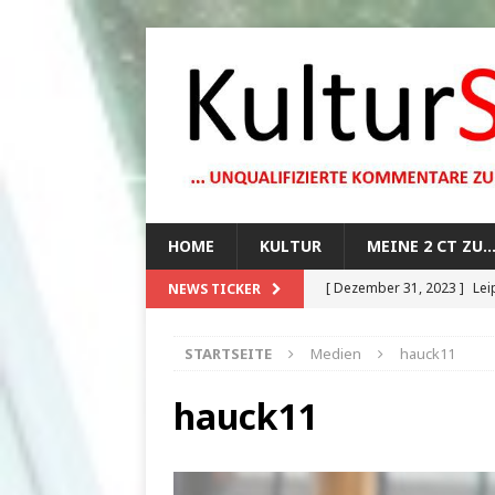
HOME
KULTUR
MEINE 2 CT ZU
[ Dezember 31, 2023 ]
Lei
NEWS TICKER
[ Oktober 29, 2023 ]
How 
STARTSEITE
Medien
hauck11
[ August 13, 2023 ]
Die Mo
[ August 12, 2023 ]
Dunkle
hauck11
[ Juli 20, 2024 ]
1920er Jah