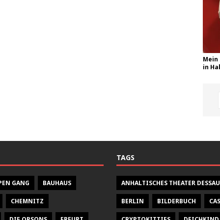
Mein 
in Hal
TAGS
PEN GANG
BAUHAUS
ANHALTISCHES THEATER DESSAU
CHEMNITZ
BERLIN
BILDERBUCH
CA
DIE ORSONS
ERFURT
CRYPTOKITTIES
DEICHKIND