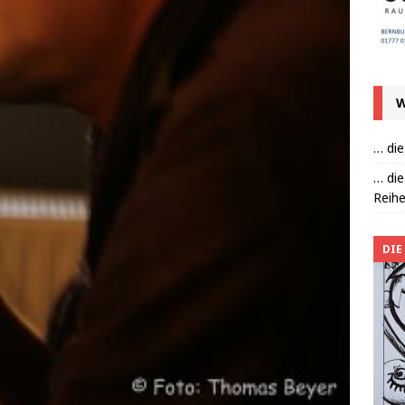
W
… die
… die
Reihe
DIE