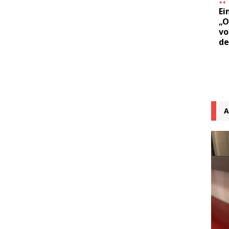
++
Ei
„O
vo
de
A