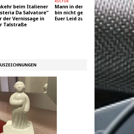
KULTUR
MEINE 2 CT
nkehr beim Italiener
Mann in der Kiste: „Ich
Zum Be
steria Da Salvatore“
bin nicht gekommen
“Ökost
r der Vernissage in
Euer Leid zu mindern.“
sich ni
r Talstraße
Lomborg
vom 30.
USZEICHNUNGEN