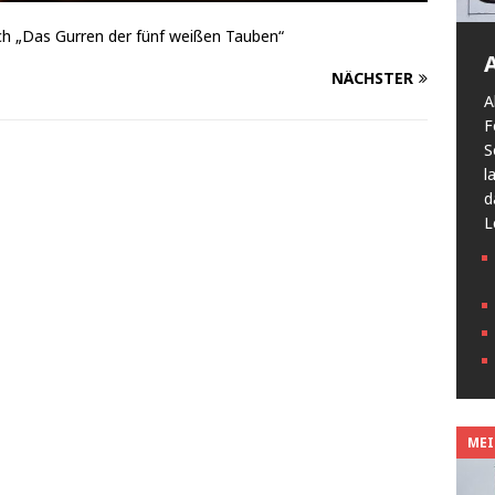
ch „Das Gurren der fünf weißen Tauben“
NÄCHSTER
A
F
S
l
d
L
MEIN