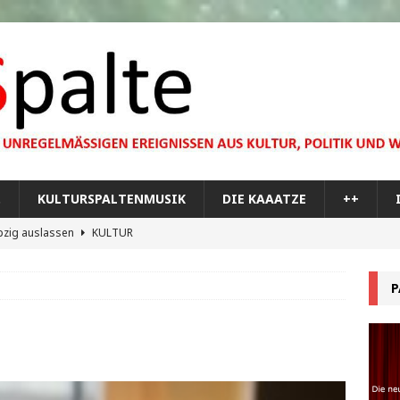
…
KULTURSPALTENMUSIK
DIE KAAATZE
++
pzig auslassen
KULTUR
dare you,
KULTUR
P
bilisierung der menschlichen Dummheit
KULTUR
 Materie im Planetarium
KULTUR
re Memorial Tour
++