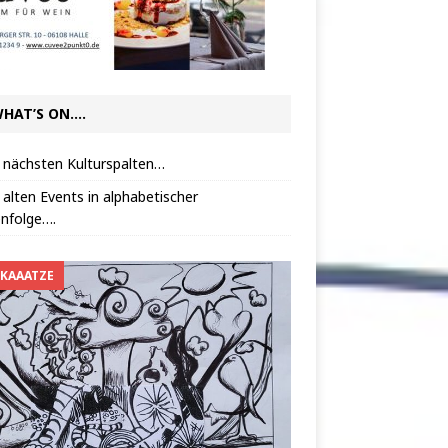
HAT’S ON….
 nächsten Kulturspalten…
 alten Events in alphabetischer
nfolge….
 KAAATZE