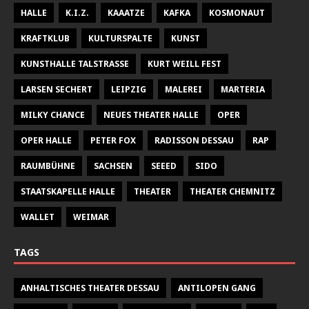
HALLE
K.I.Z.
KAAATZE
KAFKA
KOSMONAUT
KRAFTKLUB
KULTURSPALTE
KUNST
KUNSTHALLE TALSTRASSE
KURT WEILL FEST
LARSEN SECHERT
LEIPZIG
MALEREI
MARTERIA
MILKY CHANCE
NEUES THEATER HALLE
OPER
OPER HALLE
PETER FOX
RADISSON DESSAU
RAP
RAUMBÜHNE
SACHSEN
SEEED
SIDO
STAATSKAPELLE HALLE
THEATER
THEATER CHEMNITZ
WALLET
WEIMAR
TAGS
ANHALTISCHES THEATER DESSAU
ANTILOPEN GANG