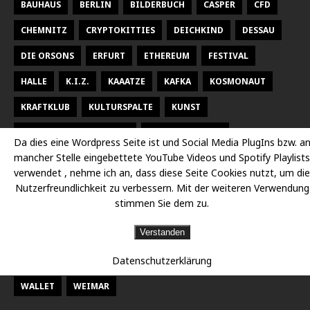
BAUHAUS
BERLIN
BILDERBUCH
CASPER
CFD
CHEMNITZ
CRYPTOKITTIES
DEICHKIND
DESSAU
DIE ORSONS
ERFURT
ETHEREUM
FESTIVAL
HALLE
K.I.Z.
KAAATZE
KAFKA
KOSMONAUT
KRAFTKLUB
KULTURSPALTE
KUNST
KUNSTHALLE TALSTRASSE
KURT WEILL FEST
Da dies eine Wordpress Seite ist und Social Media PlugIns bzw. a
mancher Stelle eingebettete YouTube Videos und Spotify Playlists
LARSEN SECHERT
LEIPZIG
MALEREI
MARTERIA
verwendet , nehme ich an, dass diese Seite Cookies nutzt, um die
MILKY CHANCE
NEUES THEATER HALLE
OPER
Nutzerfreundlichkeit zu verbessern. Mit der weiteren Verwendung
stimmen Sie dem zu.
OPER HALLE
PETER FOX
RADISSON DESSAU
RAP
Verstanden
RAUMBÜHNE
SACHSEN
SEEED
SIDO
Datenschutzerklärung
STAATSKAPELLE HALLE
THEATER
THEATER CHEMNITZ
WALLET
WEIMAR