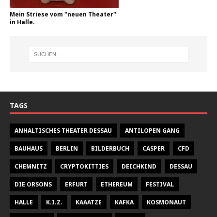
Mein Striese vom "neuen Theater"
in Halle.
TAGS
ANHALTISCHES THEATER DESSAU
ANTILOPEN GANG
BAUHAUS
BERLIN
BILDERBUCH
CASPER
CFD
CHEMNITZ
CRYPTOKITTIES
DEICHKIND
DESSAU
DIE ORSONS
ERFURT
ETHEREUM
FESTIVAL
HALLE
K.I.Z.
KAAATZE
KAFKA
KOSMONAUT