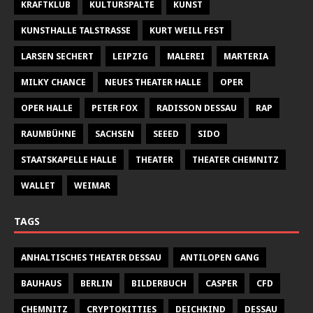
KRAFTKLUB
KULTURSPALTE
KUNST
KUNSTHALLE TALSTRASSE
KURT WEILL FEST
LARSEN SECHERT
LEIPZIG
MALEREI
MARTERIA
MILKY CHANCE
NEUES THEATER HALLE
OPER
OPER HALLE
PETER FOX
RADISSON DESSAU
RAP
RAUMBÜHNE
SACHSEN
SEEED
SIDO
STAATSKAPELLE HALLE
THEATER
THEATER CHEMNITZ
WALLET
WEIMAR
TAGS
ANHALTISCHES THEATER DESSAU
ANTILOPEN GANG
BAUHAUS
BERLIN
BILDERBUCH
CASPER
CFD
CHEMNITZ
CRYPTOKITTIES
DEICHKIND
DESSAU