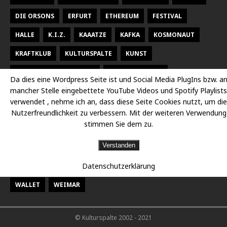
DIE ORSONS
ERFURT
ETHEREUM
FESTIVAL
HALLE
K.I.Z.
KAAATZE
KAFKA
KOSMONAUT
KRAFTKLUB
KULTURSPALTE
KUNST
KUNSTHALLE TALSTRASSE
KURT WEILL FEST
Da dies eine Wordpress Seite ist und Social Media PlugIns bzw. a
mancher Stelle eingebettete YouTube Videos und Spotify Playlists
LARSEN SECHERT
LEIPZIG
MALEREI
MARTERIA
verwendet , nehme ich an, dass diese Seite Cookies nutzt, um die
MILKY CHANCE
NEUES THEATER HALLE
OPER
Nutzerfreundlichkeit zu verbessern. Mit der weiteren Verwendung
stimmen Sie dem zu.
OPER HALLE
PETER FOX
RADISSON DESSAU
RAP
Verstanden
RAUMBÜHNE
SACHSEN
SEEED
SIDO
Datenschutzerklärung
STAATSKAPELLE HALLE
THEATER
THEATER CHEMNITZ
WALLET
WEIMAR
© Kulturspalte 2002 - 2021