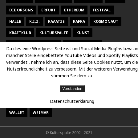
DIE ORSONS
ERFURT
ETHEREUM
FESTIVAL
HALLE
K.I.Z.
KAAATZE
KAFKA
KOSMONAUT
KRAFTKLUB
KULTURSPALTE
KUNST
KUNSTHALLE TALSTRASSE
KURT WEILL FEST
Da dies eine Wordpress Seite ist und Social Media PlugIns bzw. a
mancher Stelle eingebettete YouTube Videos und Spotify Playlists
LARSEN SECHERT
LEIPZIG
MALEREI
MARTERIA
verwendet , nehme ich an, dass diese Seite Cookies nutzt, um die
MILKY CHANCE
NEUES THEATER HALLE
OPER
Nutzerfreundlichkeit zu verbessern. Mit der weiteren Verwendung
stimmen Sie dem zu.
OPER HALLE
PETER FOX
RADISSON DESSAU
RAP
Verstanden
RAUMBÜHNE
SACHSEN
SEEED
SIDO
Datenschutzerklärung
STAATSKAPELLE HALLE
THEATER
THEATER CHEMNITZ
WALLET
WEIMAR
© Kulturspalte 2002 - 2021