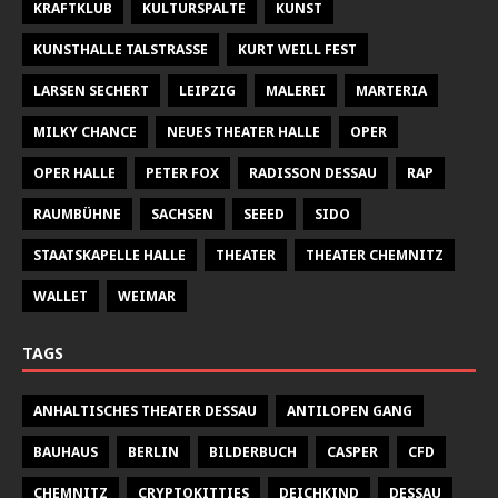
KRAFTKLUB
KULTURSPALTE
KUNST
KUNSTHALLE TALSTRASSE
KURT WEILL FEST
LARSEN SECHERT
LEIPZIG
MALEREI
MARTERIA
MILKY CHANCE
NEUES THEATER HALLE
OPER
OPER HALLE
PETER FOX
RADISSON DESSAU
RAP
RAUMBÜHNE
SACHSEN
SEEED
SIDO
STAATSKAPELLE HALLE
THEATER
THEATER CHEMNITZ
WALLET
WEIMAR
TAGS
ANHALTISCHES THEATER DESSAU
ANTILOPEN GANG
BAUHAUS
BERLIN
BILDERBUCH
CASPER
CFD
CHEMNITZ
CRYPTOKITTIES
DEICHKIND
DESSAU