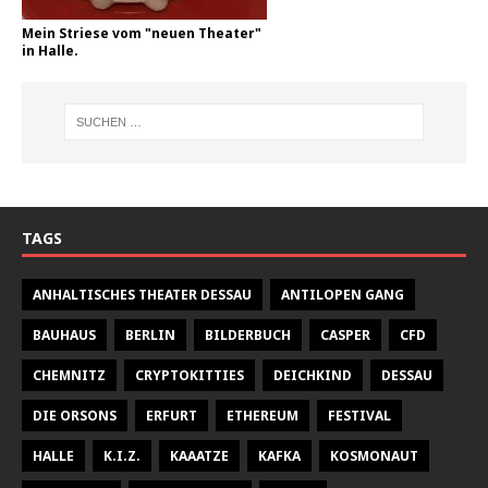
Mein Striese vom "neuen Theater"
in Halle.
TAGS
ANHALTISCHES THEATER DESSAU
ANTILOPEN GANG
BAUHAUS
BERLIN
BILDERBUCH
CASPER
CFD
CHEMNITZ
CRYPTOKITTIES
DEICHKIND
DESSAU
DIE ORSONS
ERFURT
ETHEREUM
FESTIVAL
HALLE
K.I.Z.
KAAATZE
KAFKA
KOSMONAUT