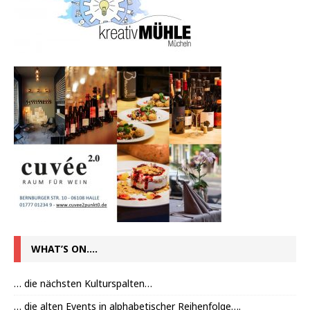
WHAT’S ON….
… die nächsten Kulturspalten…
… die alten Events in alphabetischer Reihenfolge….