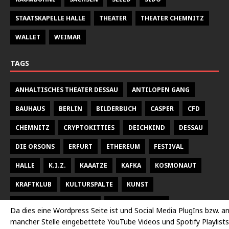
STAATSKAPELLE HALLE
THEATER
THEATER CHEMNITZ
WALLET
WEIMAR
TAGS
ANHALTISCHES THEATER DESSAU
ANTILOPEN GANG
BAUHAUS
BERLIN
BILDERBUCH
CASPER
CFD
CHEMNITZ
CRYPTOKITTIES
DEICHKIND
DESSAU
DIE ORSONS
ERFURT
ETHEREUM
FESTIVAL
HALLE
K.I.Z.
KAAATZE
KAFKA
KOSMONAUT
KRAFTKLUB
KULTURSPALTE
KUNST
KUNSTHALLE TALSTRASSE
KURT WEILL FEST
Da dies eine Wordpress Seite ist und Social Media PlugIns bzw. a
mancher Stelle eingebettete YouTube Videos und Spotify Playlists
LARSEN SECHERT
LEIPZIG
MALEREI
MARTERIA