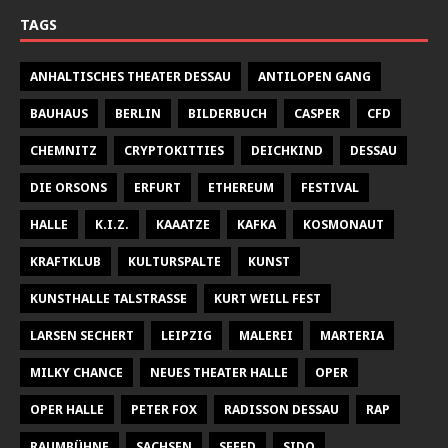
TAGS
ANHALTISCHES THEATER DESSAU
ANTILOPEN GANG
BAUHAUS
BERLIN
BILDERBUCH
CASPER
CFD
CHEMNITZ
CRYPTOKITTIES
DEICHKIND
DESSAU
DIE ORSONS
ERFURT
ETHEREUM
FESTIVAL
HALLE
K.I.Z.
KAAATZE
KAFKA
KOSMONAUT
KRAFTKLUB
KULTURSPALTE
KUNST
KUNSTHALLE TALSTRASSE
KURT WEILL FEST
LARSEN SECHERT
LEIPZIG
MALEREI
MARTERIA
MILKY CHANCE
NEUES THEATER HALLE
OPER
OPER HALLE
PETER FOX
RADISSON DESSAU
RAP
RAUMBÜHNE
SACHSEN
SEEED
SIDO