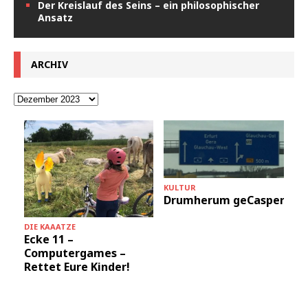
Der Kreislauf des Seins – ein philosophischer
Ansatz
ARCHIV
KULTUR
Drumherum geCasper
DIE KAAATZE
D
Ecke 11 –
Computergames –
Rettet Eure Kinder!