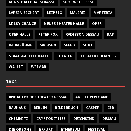
KUNSTHALLE TALSTRASSE
KURT WEILL FEST
LARSEN SECHERT
LEIPZIG
MALEREI
MARTERIA
MILKY CHANCE
NEUES THEATER HALLE
OPER
OPER HALLE
PETER FOX
RADISSON DESSAU
RAP
RAUMBÜHNE
SACHSEN
SEEED
SIDO
STAATSKAPELLE HALLE
THEATER
THEATER CHEMNITZ
WALLET
WEIMAR
TAGS
ANHALTISCHES THEATER DESSAU
ANTILOPEN GANG
BAUHAUS
BERLIN
BILDERBUCH
CASPER
CFD
CHEMNITZ
CRYPTOKITTIES
DEICHKIND
DESSAU
DIE ORSONS
ERFURT
ETHEREUM
FESTIVAL