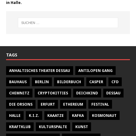
in Halle.
TAGS
ANHALTISCHES THEATER DESSAU
ANTILOPEN GANG
BAUHAUS
BERLIN
BILDERBUCH
CASPER
CFD
CHEMNITZ
CRYPTOKITTIES
DEICHKIND
DESSAU
DIE ORSONS
ERFURT
ETHEREUM
FESTIVAL
HALLE
K.I.Z.
KAAATZE
KAFKA
KOSMONAUT
KRAFTKLUB
KULTURSPALTE
KUNST