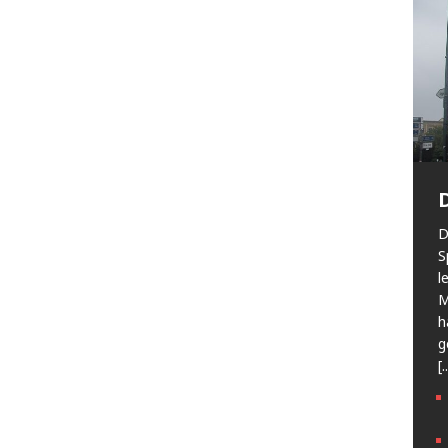
D
S
l
M
h
g
[.