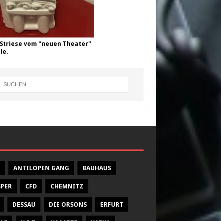
Striese vom "neuen Theater"
le.
ANTILOPEN GANG
BAUHAUS
SPER
CFD
CHEMNITZ
DESSAU
DIE ORSONS
ERFURT