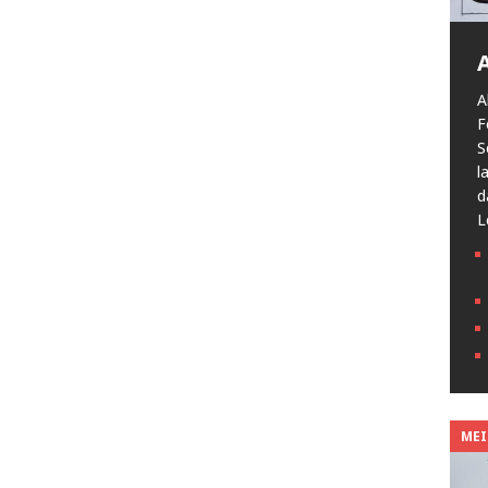
A
F
S
l
d
L
MEIN