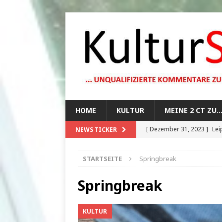
HOME
KULTUR
MEINE 2 CT ZU
[ Dezember 31, 2023 ]
Lei
NEWS TICKER
[ Oktober 29, 2023 ]
How 
STARTSEITE
Springbreak
[ August 13, 2023 ]
Die Mo
[ August 12, 2023 ]
Dunkle
Springbreak
[ Juli 20, 2024 ]
1920er Jah
KULTUR