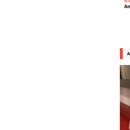
KU
Am
A