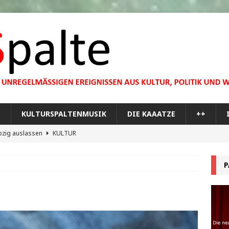
…
KULTURSPALTENMUSIK
DIE KAAATZE
++
pzig auslassen
KULTUR
dare you,
KULTUR
P
bilisierung der menschlichen Dummheit
KULTUR
 Materie im Planetarium
KULTUR
re Memorial Tour
++