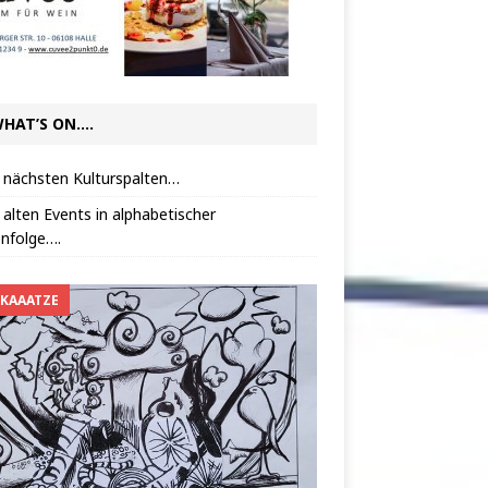
HAT’S ON….
 nächsten Kulturspalten…
 alten Events in alphabetischer
nfolge….
 KAAATZE