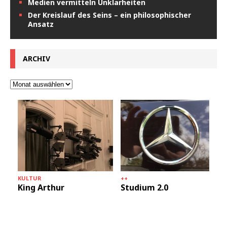
Medien vermitteln Unklarheiten
Der Kreislauf des Seins – ein philosophischer
Ansatz
ARCHIV
KULTUR
++
King Arthur
Studium 2.0
+