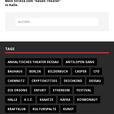
Mein Striese vom "neuen Theater"
in Halle.
TAGS
ANHALTISCHES THEATER DESSAU
ANTILOPEN GANG
BAUHAUS
BERLIN
BILDERBUCH
CASPER
CFD
CHEMNITZ
CRYPTOKITTIES
DEICHKIND
DESSAU
DIE ORSONS
ERFURT
ETHEREUM
FESTIVAL
HALLE
K.I.Z.
KAAATZE
KAFKA
KOSMONAUT
KRAFTKLUB
KULTURSPALTE
KUNST