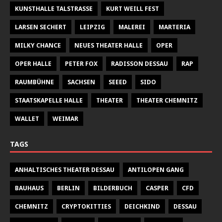
KUNSTHALLE TALSTRASSE
KURT WEILL FEST
LARSEN SECHERT
LEIPZIG
MALEREI
MARTERIA
MILKY CHANCE
NEUES THEATER HALLE
OPER
OPER HALLE
PETER FOX
RADISSON DESSAU
RAP
RAUMBÜHNE
SACHSEN
SEEED
SIDO
STAATSKAPELLE HALLE
THEATER
THEATER CHEMNITZ
WALLET
WEIMAR
TAGS
ANHALTISCHES THEATER DESSAU
ANTILOPEN GANG
BAUHAUS
BERLIN
BILDERBUCH
CASPER
CFD
CHEMNITZ
CRYPTOKITTIES
DEICHKIND
DESSAU