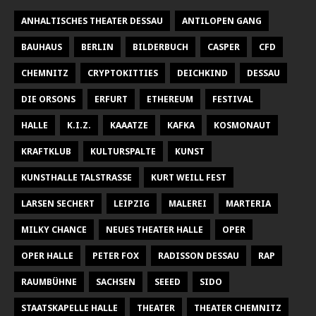
ANHALTISCHES THEATER DESSAU
ANTILOPEN GANG
BAUHAUS
BERLIN
BILDERBUCH
CASPER
CFD
CHEMNITZ
CRYPTOKITTIES
DEICHKIND
DESSAU
DIE ORSONS
ERFURT
ETHEREUM
FESTIVAL
HALLE
K.I.Z.
KAAATZE
KAFKA
KOSMONAUT
KRAFTKLUB
KULTURSPALTE
KUNST
KUNSTHALLE TALSTRASSE
KURT WEILL FEST
LARSEN SECHERT
LEIPZIG
MALEREI
MARTERIA
MILKY CHANCE
NEUES THEATER HALLE
OPER
OPER HALLE
PETER FOX
RADISSON DESSAU
RAP
RAUMBÜHNE
SACHSEN
SEEED
SIDO
STAATSKAPELLE HALLE
THEATER
THEATER CHEMNITZ