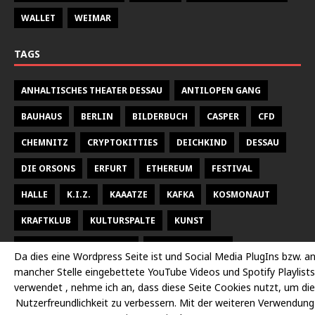
WALLET
WEIMAR
TAGS
ANHALTISCHES THEATER DESSAU
ANTILOPEN GANG
BAUHAUS
BERLIN
BILDERBUCH
CASPER
CFD
CHEMNITZ
CRYPTOKITTIES
DEICHKIND
DESSAU
DIE ORSONS
ERFURT
ETHEREUM
FESTIVAL
HALLE
K.I.Z.
KAAATZE
KAFKA
KOSMONAUT
KRAFTKLUB
KULTURSPALTE
KUNST
KUNSTHALLE TALSTRASSE
KURT WEILL FEST
Da dies eine Wordpress Seite ist und Social Media PlugIns bzw. a
mancher Stelle eingebettete YouTube Videos und Spotify Playlists
LARSEN SECHERT
LEIPZIG
MALEREI
MARTERIA
verwendet , nehme ich an, dass diese Seite Cookies nutzt, um die
MILKY CHANCE
NEUES THEATER HALLE
OPER
Nutzerfreundlichkeit zu verbessern. Mit der weiteren Verwendung