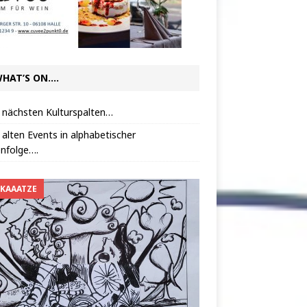
HAT’S ON….
 nächsten Kulturspalten…
 alten Events in alphabetischer
nfolge….
 KAAATZE