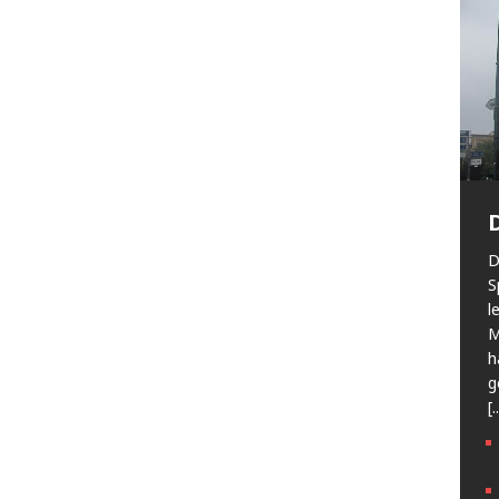
D
S
l
M
h
g
[.