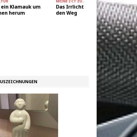
LTUR
MEINE 2 CT ZU....
KULTUR
 ein Klamauk um
Das Irrlicht weist uns
Amerik
nen herum
den Weg
USZEICHNUNGEN