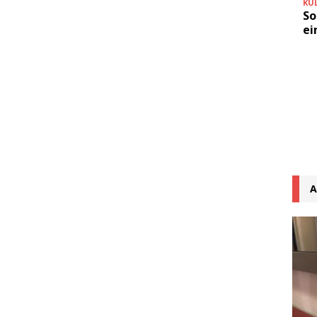
KU
So
ei
A