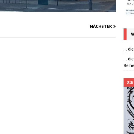
NÄCHSTER
W
… die
… die
Reihe
DIE