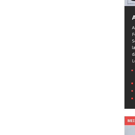
A
F
S
l
d
L
MEIN