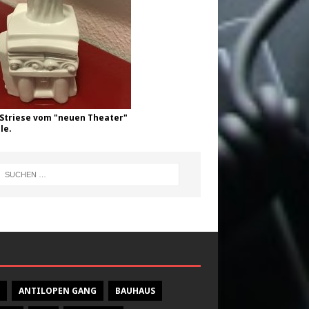
Striese vom "neuen Theater"
le.
ANTILOPEN GANG
BAUHAUS