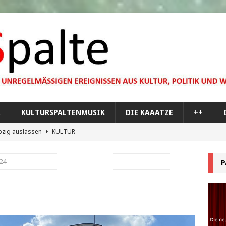
…
KULTURSPALTENMUSIK
DIE KAAATZE
++
pzig auslassen
KULTUR
dare you,
KULTUR
24
P
bilisierung der menschlichen Dummheit
KULTUR
 Materie im Planetarium
KULTUR
re Memorial Tour
++