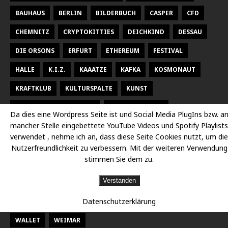
BAUHAUS
BERLIN
BILDERBUCH
CASPER
CFD
CHEMNITZ
CRYPTOKITTIES
DEICHKIND
DESSAU
DIE ORSONS
ERFURT
ETHEREUM
FESTIVAL
HALLE
K.I.Z.
KAAATZE
KAFKA
KOSMONAUT
KRAFTKLUB
KULTURSPALTE
KUNST
KUNSTHALLE TALSTRASSE
KURT WEILL FEST
Da dies eine Wordpress Seite ist und Social Media PlugIns bzw. a
mancher Stelle eingebettete YouTube Videos und Spotify Playlists
LARSEN SECHERT
LEIPZIG
MALEREI
MARTERIA
verwendet , nehme ich an, dass diese Seite Cookies nutzt, um die
MILKY CHANCE
NEUES THEATER HALLE
OPER
Nutzerfreundlichkeit zu verbessern. Mit der weiteren Verwendung
stimmen Sie dem zu.
OPER HALLE
PETER FOX
RADISSON DESSAU
RAP
Verstanden
RAUMBÜHNE
SACHSEN
SEEED
SIDO
Datenschutzerklärung
STAATSKAPELLE HALLE
THEATER
THEATER CHEMNITZ
WALLET
WEIMAR