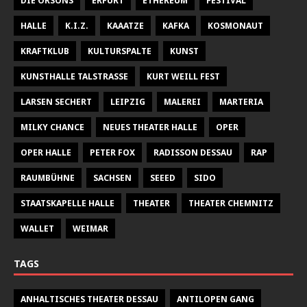
DIE ORSONS
ERFURT
ETHEREUM
FESTIVAL
HALLE
K.I.Z.
KAAATZE
KAFKA
KOSMONAUT
KRAFTKLUB
KULTURSPALTE
KUNST
KUNSTHALLE TALSTRASSE
KURT WEILL FEST
LARSEN SECHERT
LEIPZIG
MALEREI
MARTERIA
MILKY CHANCE
NEUES THEATER HALLE
OPER
OPER HALLE
PETER FOX
RADISSON DESSAU
RAP
RAUMBÜHNE
SACHSEN
SEEED
SIDO
STAATSKAPELLE HALLE
THEATER
THEATER CHEMNITZ
WALLET
WEIMAR
TAGS
ANHALTISCHES THEATER DESSAU
ANTILOPEN GANG