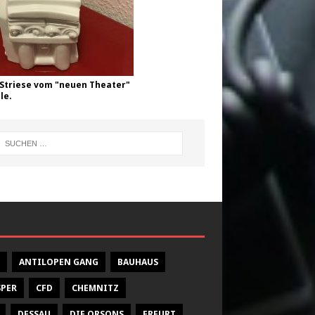
Striese vom "neuen Theater"
le.
ANTILOPEN GANG
BAUHAUS
SPER
CFD
CHEMNITZ
DESSAU
DIE ORSONS
ERFURT