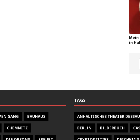
Mein 
in Hal
TAGS
PEN GANG
BAUHAUS
ANHALTISCHES THEATER DESSAU
CHEMNITZ
BERLIN
BILDERBUCH
CA
DIE ORSONS
ERFURT
CRYPTOKITTIES
DEICHKIND