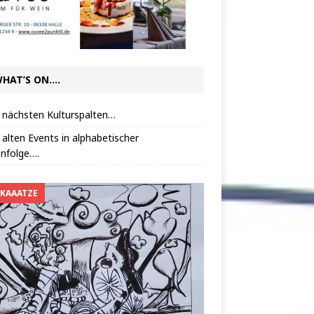
HAT’S ON….
 nächsten Kulturspalten…
 alten Events in alphabetischer
nfolge….
 KAAATZE