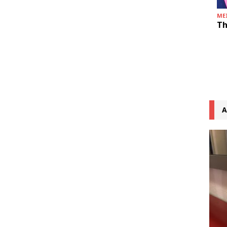
MEI
Th
A