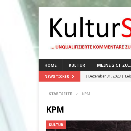
HOME
KULTUR
MEINE 2 CT ZU
[ Dezember 31, 2023 ]
Lei
NEWS TICKER
[ Oktober 29, 2023 ]
How 
STARTSEITE
KPM
[ August 13, 2023 ]
Die Mo
[ August 12, 2023 ]
Dunkle
KPM
[ Juli 20, 2024 ]
1920er Jah
KULTUR