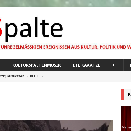
…
KULTURSPALTENMUSIK
DIE KAAATZE
++
pzig auslassen
KULTUR
dare you,
KULTUR
P
bilisierung der menschlichen Dummheit
KULTUR
 Materie im Planetarium
KULTUR
re Memorial Tour
++