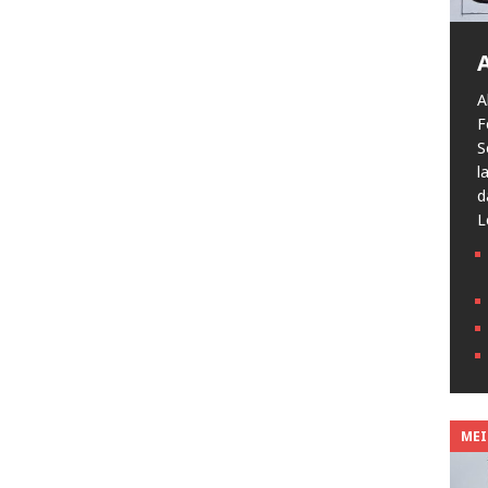
A
F
S
l
d
L
MEIN