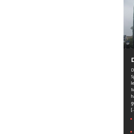
D
S
l
M
h
g
[.