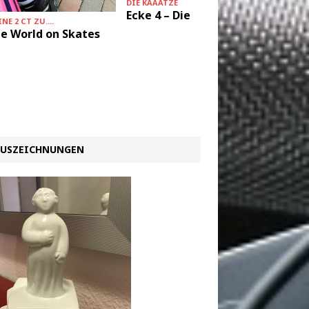
DIE KAAATZE
++
Ecke 4 – Diesel Diesel
Studium
NE 2 CT ZU....
e World on Skates
USZEICHNUNGEN