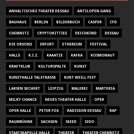
ANHALTISCHES THEATER DESSAU
ANTILOPEN GANG
BAUHAUS
BERLIN
BILDERBUCH
CASPER
CFD
CHEMNITZ
CRYPTOKITTIES
DEICHKIND
DESSAU
DIE ORSONS
ERFURT
ETHEREUM
FESTIVAL
HALLE
K.I.Z.
KAAATZE
KAFKA
KOSMONAUT
KRAFTKLUB
KULTURSPALTE
KUNST
KUNSTHALLE TALSTRASSE
KURT WEILL FEST
LARSEN SECHERT
LEIPZIG
MALEREI
MARTERIA
MILKY CHANCE
NEUES THEATER HALLE
OPER
OPER HALLE
PETER FOX
RADISSON DESSAU
RAP
RAUMBÜHNE
SACHSEN
SEEED
SIDO
STAATSKAPELLE HALLE
THEATER
THEATER CHEMNITZ