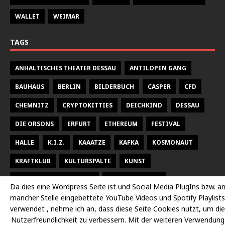
WALLET
WEIMAR
TAGS
ANHALTISCHES THEATER DESSAU
ANTILOPEN GANG
BAUHAUS
BERLIN
BILDERBUCH
CASPER
CFD
CHEMNITZ
CRYPTOKITTIES
DEICHKIND
DESSAU
DIE ORSONS
ERFURT
ETHEREUM
FESTIVAL
HALLE
K.I.Z.
KAAATZE
KAFKA
KOSMONAUT
KRAFTKLUB
KULTURSPALTE
KUNST
KUNSTHALLE TALSTRASSE
KURT WEILL FEST
Da dies eine Wordpress Seite ist und Social Media PlugIns bzw. a
mancher Stelle eingebettete YouTube Videos und Spotify Playlists
LARSEN SECHERT
LEIPZIG
MALEREI
MARTERIA
verwendet , nehme ich an, dass diese Seite Cookies nutzt, um die
MILKY CHANCE
NEUES THEATER HALLE
OPER
Nutzerfreundlichkeit zu verbessern. Mit der weiteren Verwendung