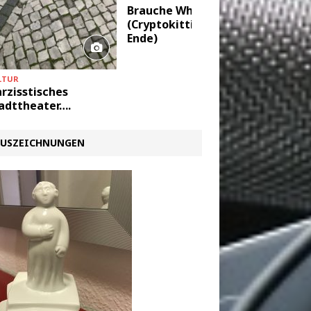
++
Brauche Whisky
Jungges
(Cryptokitties Teil 4 –
Ende)
LTUR
rzisstisches
adttheater….
USZEICHNUNGEN