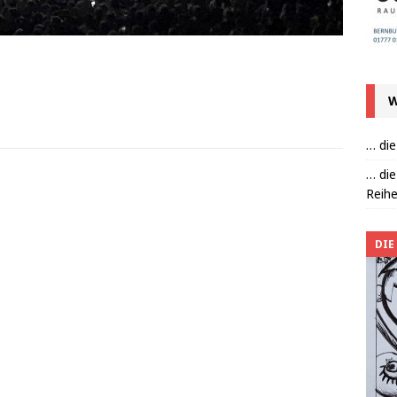
W
… die
… die
Reihe
DIE