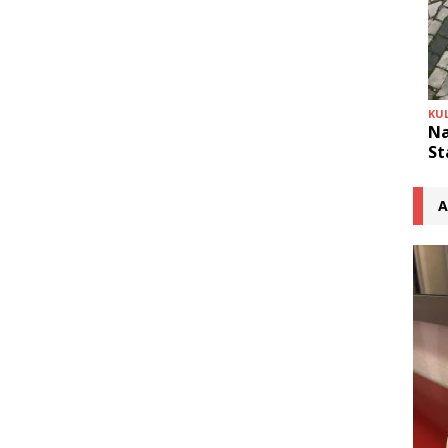
KU
Na
St
A