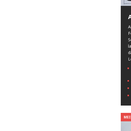
A
F
S
l
d
L
MEIN