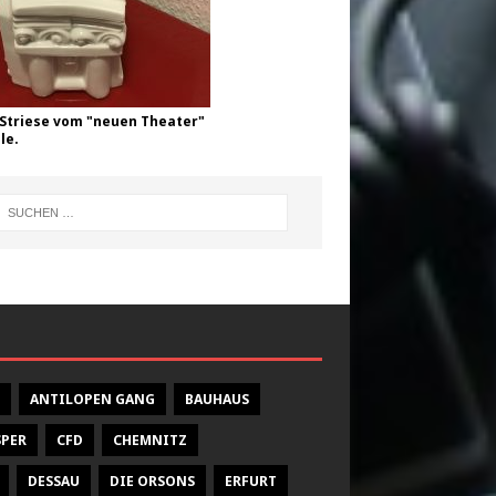
Striese vom "neuen Theater"
le.
ANTILOPEN GANG
BAUHAUS
SPER
CFD
CHEMNITZ
DESSAU
DIE ORSONS
ERFURT