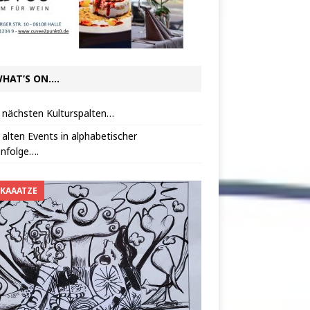
HAT’S ON….
 nächsten Kulturspalten…
 alten Events in alphabetischer
nfolge….
 KAAATZE