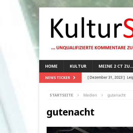
HOME
KULTUR
MEINE 2 CT ZU
[ Dezember 31, 2023 ]
Lei
NEWS TICKER
[ Oktober 29, 2023 ]
How 
STARTSEITE
Medien
gutenacht
[ August 13, 2023 ]
Die Mo
[ August 12, 2023 ]
Dunkle
gutenacht
[ Juli 20, 2024 ]
1920er Jah