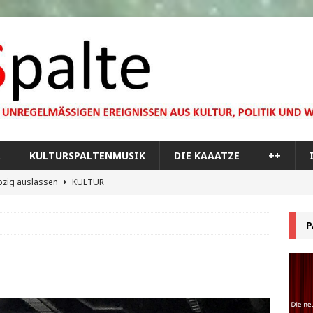
…
KULTURSPALTENMUSIK
DIE KAAATZE
++
pzig auslassen
KULTUR
dare you,
KULTUR
P
bilisierung der menschlichen Dummheit
KULTUR
 Materie im Planetarium
KULTUR
re Memorial Tour
++