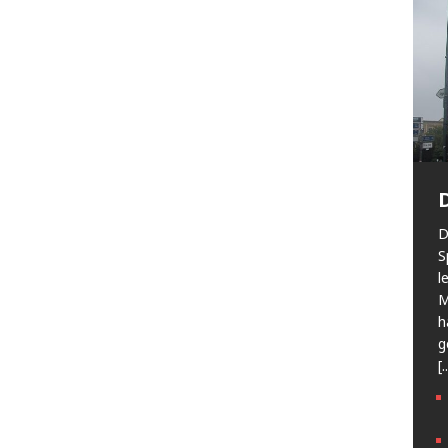
D
S
l
M
h
g
[.